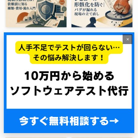
脆弱性診断とは？依頼前に
レビューの形骸化を防ぐ｜
×
知る種類・費用・流れ入門
バグが漏れる現場の立て直
し
2026年8月7日
2026年8月4日
テスト観点の洗い出し手順
負荷テストとは？目的・種
｜観点表と抜け漏れ防止
類・やり方を全体像で解説
2026年8月4日
2026年8月2日