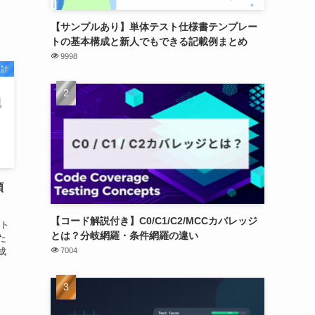
【サンプルあり】単体テスト仕様書テンプレー
トの基本構成と新人でもできる記載例まとめ
9998
設計
順
【コード解説付き】C0/C1/C2/MCCカバレッジ
スト
とは？分岐網羅・条件網羅の違い
た
成
7004