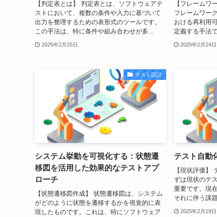
【判定表とは】 判定表とは、ソフトウェアテ
【フレームワ
ストにおいて、複数の条件や入力に基づいて
フレームワー
出力を整理するための表形式のツールです。
おける再利用
この手法は、特に条件や組み合わせが多...
定義する手法で
2025年2月25日
2025年2月24日
テスト設計
システム挙動を可視化する：状態遷
テスト自動
移図を活用した効果的なテストアプ
【現状評価】 
ローチ
ずは現状のテ
重要です。現
【状態遷移図作成】 状態遷移図は、システム
それに伴う課題
がどのように状態を遷移するかを視覚的に表
現したものです。これは、特にソフトウェア
2025年2月19日