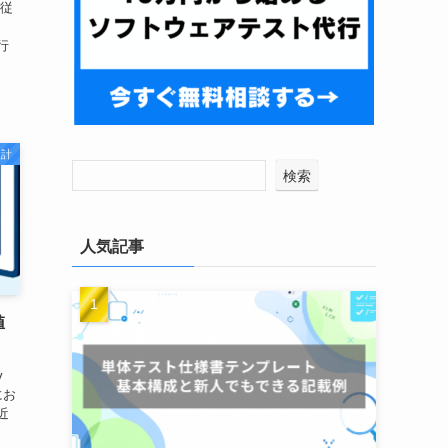
、従
、
行
設計
検索
人気記事
値
y
にお
近