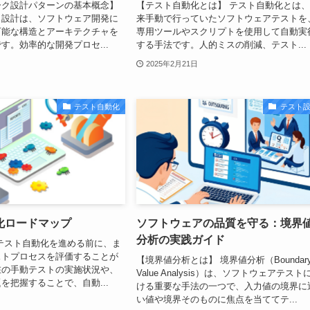
ーク設計パターンの基本概念】
【テスト自動化とは】 テスト自動化とは
ク設計は、ソフトウェア開発に
来手動で行っていたソフトウェアテストを
可能な構造とアーキテクチャを
専用ツールやスクリプトを使用して自動実
す。効率的な開発プロセ...
する手法です。人的ミスの削減、テスト...
2025年2月21日
テスト自動化
テスト
化ロードマップ
ソフトウェアの品質を守る：境界
分析の実践ガイド
テスト自動化を進める前に、ま
ストプロセスを評価することが
【境界値分析とは】 境界値分析（Boundar
在の手動テストの実施状況や、
Value Analysis）は、ソフトウェアテスト
を把握することで、自動...
ける重要な手法の一つで、入力値の境界に
い値や境界そのものに焦点を当ててテ...