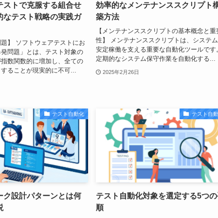
テストで克服する組合せ
効率的なメンテナンススクリプト
的なテスト戦略の実践ガ
築方法
【メンテナンススクリプトの基本概念と重
性】 メンテナンススクリプトは、システ
題】 ソフトウェアテストにお
安定稼働を支える重要な自動化ツールです
爆発問題」とは、テスト対象の
定期的なシステム保守作業を自動化する...
が指数関数的に増加し、全ての
することが現実的に不可...
2025年2月26日
テスト自動化
テスト自
ーク設計パターンとは何
テスト自動化対象を選定する5つの
説
順