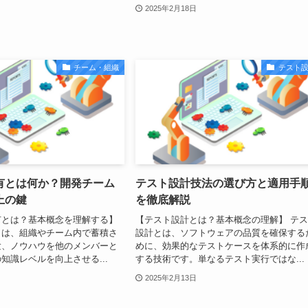
2025年2月18日
チーム・組織
テスト
有とは何か？開発チーム
テスト設計技法の選び方と適用手
上の鍵
を徹底解説
有とは？基本概念を理解する】
【テスト設計とは？基本概念の理解】 テ
とは、組織やチーム内で蓄積さ
設計とは、ソフトウェアの品質を確保する
験、ノウハウを他のメンバーと
めに、効果的なテストケースを体系的に作
知識レベルを向上させる...
する技術です。単なるテスト実行ではな...
2025年2月13日