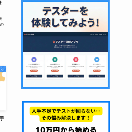
構
要
ムの
。
動化
手