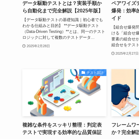
データ駆動テストとは？実装手順か
ペアワイズ
ら自動化まで完全解説【2025年版】
爆発：効率
イド
【データ駆動テストの基礎知識｜初心者でも
わかる仕組みと目的】 **データ駆動テスト
【組合せ爆発問
（Data-Driven Testing）**とは、同一のテスト
ける「組合せ
ロジックに対して複数のテストデータ...
要素の組合せ
組合せをテスト
2025年2月28日
2025年2月27日
テスト設計
複雑な条件をスッキリ整理：判定表
フレームワ
テストで実現する効率的な品質保証
か？完全解