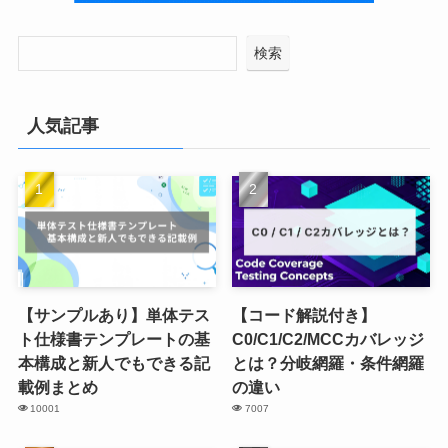
検索
人気記事
【サンプルあり】単体テス
【コード解説付き】
ト仕様書テンプレートの基
C0/C1/C2/MCCカバレッジ
本構成と新人でもできる記
とは？分岐網羅・条件網羅
載例まとめ
の違い
10001
7007