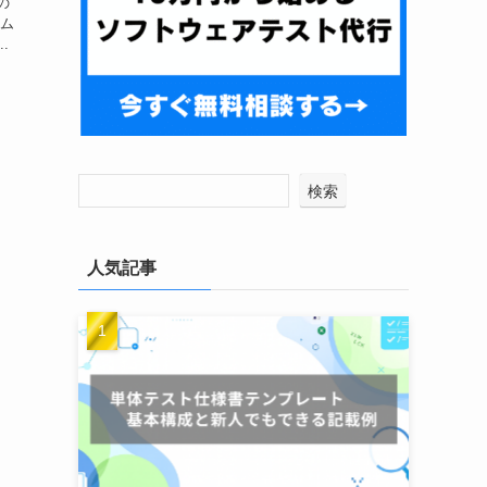
の
テム
.
検索
人気記事