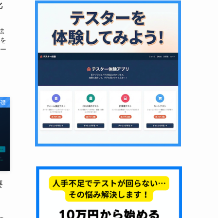
化
法
成を
ケー
基礎
要