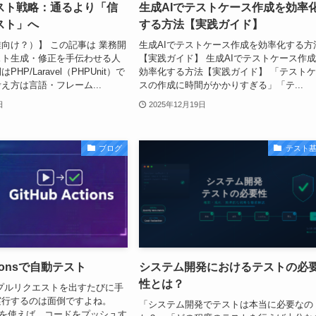
テスト戦略：通るより「信
生成AIでテストケース作成を効率
スト」へ
する方法【実践ガイド】
向け？）】 この記事は 業務開
生成AIでテストケース作成を効率化する方
スト生成・修正を手伝わせる人
【実践ガイド】 生成AIでテストケース作
HP/Laravel（PHPUnit）で
効率化する方法【実践ガイド】 「テスト
え方は言語・フレーム...
スの作成に時間がかかりすぎる」「テ...
日
2025年12月19日
ブログ
テスト
ctionsで自動テスト
システム開発におけるテストの必
性とは？
プルリクエストを出すたびに手
実行するのは面倒ですよね。
「システム開発でテストは本当に必要なの
tionsを使えば、コードをプッシュす