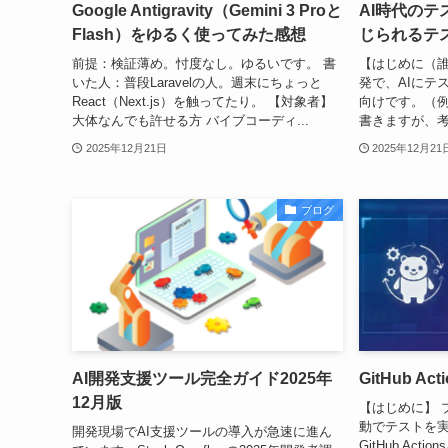
Google Antigravity（Gemini 3 Proと
AI時代の
Flash）をゆるく使ってみた感想
じられるテ
前提：検証薄め。忖度なし。ゆるいです。 書
【はじめに（誰
いた人：普段Laravelの人。週末にちょっと
発で、AIにテ
React（Next.js）を触ってたり。 【対象者】
向けです。（例はP
大体なんでも許せる方 バイブコーディ...
書きますが、考
2025年12月21日
2025年12月21
ブログ
AI開発支援ツール完全ガイド2025年
GitHub A
12月版
【はじめに】 
動でテストを
開発現場でAI支援ツールの導入が急速に進ん
GitHub Ac