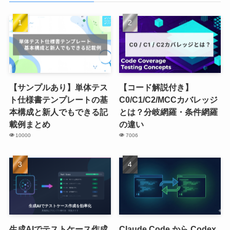
【サンプルあり】単体テス
【コード解説付き】
ト仕様書テンプレートの基
C0/C1/C2/MCCカバレッジ
本構成と新人でもできる記
とは？分岐網羅・条件網羅
載例まとめ
の違い
10000
7006
生成AIでテストケース作成
Claude Code から Codex