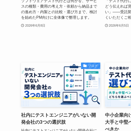
ソフトウェアテスト代行とは何かを、サービ
「テスト代行
スの種類・費用の考え方・依頼から納品まで
どう伝えれば
の進め方・内製との比較・選び方まで、検討
い」——受託開
を始めたPM向けに全体像で整理します。
くいただくご相
2026年6月8日
2026年6月5日
ブログ
社内にテストエンジニアがいない開
中小企業向
発会社の3つの選択肢
大手と中堅
べきか
社内にテストエンジニアがいない開発会社に