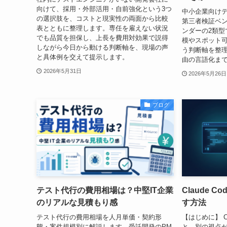
向けて、採用・外部活用・自前強化という3つ
中小企業向け
の選択肢を、コストと現実性の両面から比較
第三者検証ベ
表とともに整理します。専任を雇えない状況
ンダーの2類型
でも品質を担保し、上長を費用対効果で説得
模やスポット
しながら今日から動ける判断軸を、現場の声
う判断軸を整
と具体例を交えて提示します。
由の言語化ま
2026年5月31日
2026年5月26日
ブログ
テスト代行の費用相場は？中堅IT企業
Claude C
のリアルな見積もり感
す方法
テスト代行の費用相場を人月単価・契約形
【はじめに】 Cl
態・案件規模別に解説します。受託開発のPM
と、別の視点