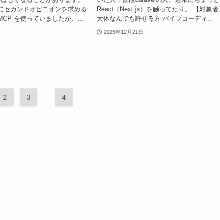
x にセカンドオピニオンを求める
React（Next.js）を触ってたり。 【対象
 MCP を使っていましたが、...
大体なんでも許せる方 バイブコーディ...
2025年12月21日
2
3
...
4