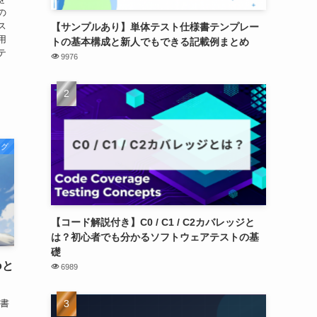
の
ス
【サンプルあり】単体テスト仕様書テンプレー
用
トの基本構成と新人でもできる記載例まとめ
テ
9976
ログ
【コード解説付き】C0 / C1 / C2カバレッジと
は？初心者でも分かるソフトウェアテストの基
礎
roと
6989
 書