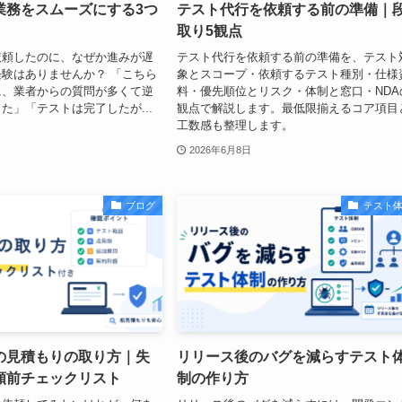
業務をスムーズにする3つ
テスト代行を依頼する前の準備｜
取り5観点
依頼したのに、なぜか進みが遅
テスト代行を依頼する前の準備を、テスト
験はありませんか？ 「こちら
象とスコープ・依頼するテスト種別・仕様
に、業者からの質問が多くて逆
料・優先順位とリスク・体制と窓口・NDA
た」「テストは完了したが...
観点で解説します。最低限揃えるコア項目
工数感も整理します。
2026年6月8日
ブログ
テスト
の見積もりの取り方｜失
リリース後のバグを減らすテスト
頼前チェックリスト
制の作り方