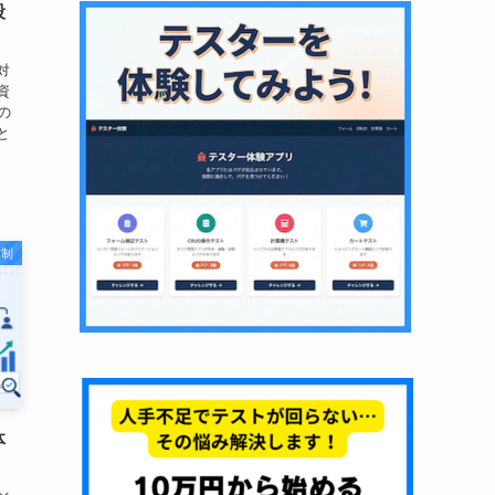
段
対
資
の
と
体制
体