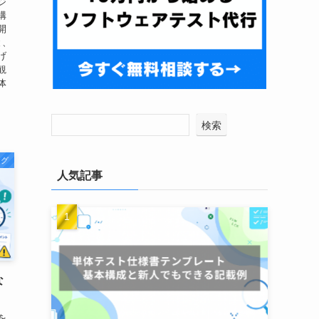
ジ
構
開
と、
げ
観
体
検索
ログ
人気記事
な
を