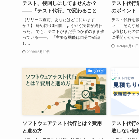
テスト、後回しにしてませんか？
テスト代行
——「テスト代行」で変わること
のポイント
【リリース直前、あなたはどこにいます
テスト代行を
か？】 締め切り3日前。ようやく実装が終わ
い——そんな経
った。 でも、テストがまだ手つかずのまま残
は依頼したの
っている——。 「主要な機能は自分で確認
に手間がかかっ
し...
2026年6月12日
2026年6月19日
ブログ
ソフトウェアテスト代行とは？費用
テスト代行
と進め方
敗しない依