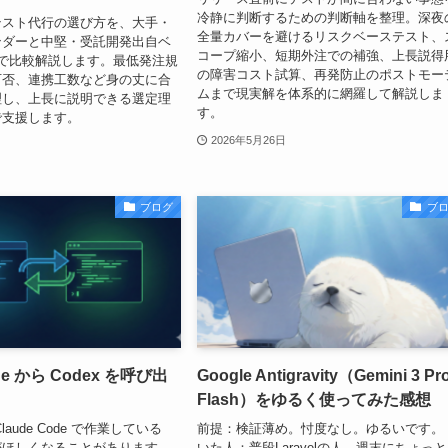
冷静に判断するための判断軸を整理。深夜
テスト代行の選び方を、大手・
全量カバーを避けるリスクベーステスト、
ンダーと中堅・受託開発出自ベ
コープ縮小、短期外注での補強、上長説得
で比較解説します。最低発注規
の障害コスト試算、再発防止のポストモー
可否、連携工数など身の丈に合
ムまで現実解を体系的に網羅して解説しま
理し、上長に説明できる選定理
す。
で支援します。
2026年5月26日
ブログ
ブ
ode から Codex を呼び出
Google Antigravity（Gemini 3 P
Flash）をゆるく使ってみた感想
aude Code で作業している
前提：検証薄め。忖度なし。ゆるいです。
がほしくなることがあります。
いた人：普段Laravelの人。週末にちょっと