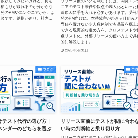
に依頼してみたいけれど、何を
リリース後のバグを減らすには、開発エン
見積もりが取れるのか分からな
ニアのテスト兼任や観点の属人化といった
発のPMやエンジニアから、よ
造原因に手を入れる必要があります。受託
談です。納期が迫り、社内...
発のPM向けに、本番障害が起きる仕組み
専任を置けない少人数体制でも品質を底上
できる現実的な進め方を、クロステストや
点リスト化、外部リソースの使い方まで具
的に解説します。
2026年5月31日
ブログ
ブ
けテスト代行の選び方｜
リリース直前にテストが間に合わ
ベンダーのどちらを選ぶ
い時の判断軸と乗り切り方
リリース直前にテストが間に合わない事態