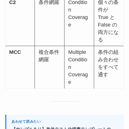
C2
条件網羅
Conditio
個々の条
n
件が
Coverag
True と
e
False の
両方にな
る
MCC
複合条件
Multiple
条件の組
網羅
Conditio
み合わせ
n
をすべて
Coverag
通す
e
あわせて読みたい