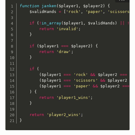
function
janken
(
$player1
,
$player2
)
{
$validHands
=
[
'rock'
,
'paper'
,
'scissors'
]
if
(
!
in_array
(
$player1
,
$validHands
)
||
!
in
return
'invalid'
;
}
if
(
$player1
===
$player2
)
{
return
'draw'
;
}
if
(
(
$player1
===
'rock'
&&
$player2
===
's
(
$player1
===
'scissors'
&&
$player2
==
(
$player1
===
'paper'
&&
$player2
===
'
)
{
return
'player1_wins'
;
}
return
'player2_wins'
;
}