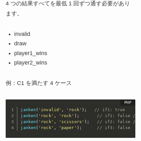
4 つの結果すべてを最低 1 回ずつ通す必要があり
ます。
invalid
draw
player1_wins
player2_wins
例：C1 を満たす 4 ケース
janken
(
'invalid'
,
'rock'
)
;
// if1: true
janken
(
'rock'
,
'rock'
)
;
// if1: false / i
janken
(
'rock'
,
'scissors'
)
;
// if2: false / i
janken
(
'rock'
,
'paper'
)
;
// if3: false