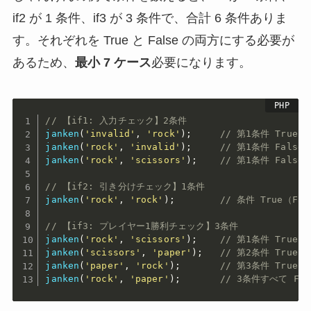
if2 が 1 条件、if3 が 3 条件で、合計 6 条件ありま
す。それぞれを True と False の両方にする必要が
あるため、
最小 7 ケース
必要になります。
// 【if1: 入力チェック】2条件
janken
(
'invalid'
,
'rock'
)
;
// 第1条件 True
janken
(
'rock'
,
'invalid'
)
;
// 第1条件 False 
janken
(
'rock'
,
'scissors'
)
;
// 第1条件 False 
// 【if2: 引き分けチェック】1条件
janken
(
'rock'
,
'rock'
)
;
// 条件 True（F
// 【if3: プレイヤー1勝利チェック】3条件
janken
(
'rock'
,
'scissors'
)
;
// 第1条件 True
janken
(
'scissors'
,
'paper'
)
;
// 第2条件 True
janken
(
'paper'
,
'rock'
)
;
// 第3条件 True
janken
(
'rock'
,
'paper'
)
;
// 3条件すべて Fal