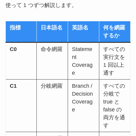
使って 1 つずつ解説します。
指標
日本語名
英語名
何を網羅
するか
C0
命令網羅
Stateme
すべての
nt
実行文を
Coverag
1 回以上
e
通す
C1
分岐網羅
Branch /
すべての
Decision
分岐で
Coverag
true と
e
false の
両方を通
す