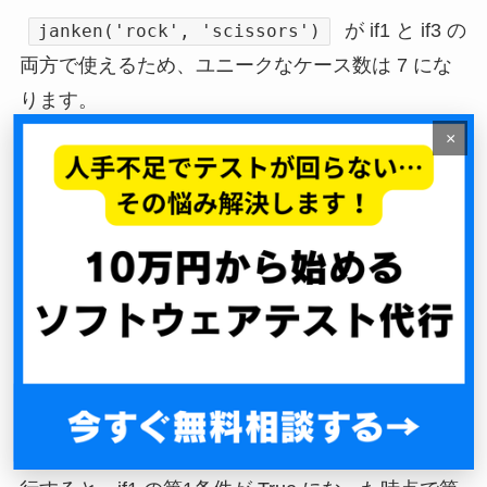
が if1 と if3 の
janken('rock', 'scissors')
両方で使えるため、ユニークなケース数は 7 にな
ります。
×
見落としがちな落とし穴：短絡評価（ショ
ートサーキット）
PHP・Java・JavaScript などの
と
||
&&
は
短絡評価
されます。左側だけで結果が確定する
と、右側の条件は
そもそも評価されません
。
上の例で
を実
janken('invalid', 'rock')