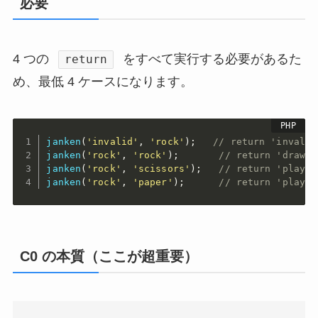
必要
4 つの
をすべて実行する必要があるた
return
め、最低 4 ケースになります。
janken
(
'invalid'
,
'rock'
)
;
// return 'inval
janken
(
'rock'
,
'rock'
)
;
// return 'draw
janken
(
'rock'
,
'scissors'
)
;
// return 'playe
janken
(
'rock'
,
'paper'
)
;
// return 'playe
C0 の本質（ここが超重要）