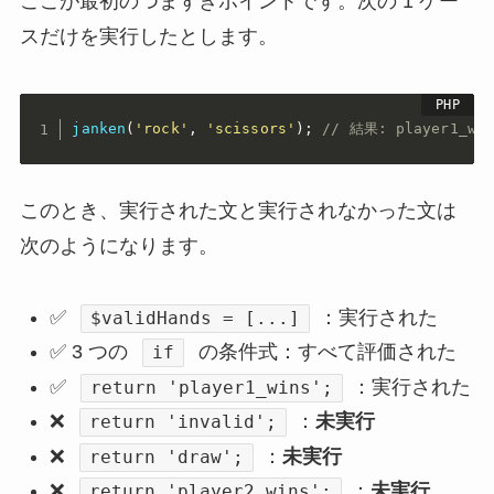
ここが最初のつまずきポイントです。次の 1 ケー
スだけを実行したとします。
janken
(
'rock'
,
'scissors'
)
;
// 結果: player1_win
このとき、実行された文と実行されなかった文は
次のようになります。
✅
：実行された
$validHands = [...]
✅ 3 つの
の条件式：すべて評価された
if
✅
：実行された
return 'player1_wins';
❌
：
未実行
return 'invalid';
❌
：
未実行
return 'draw';
❌
：
未実行
return 'player2_wins';