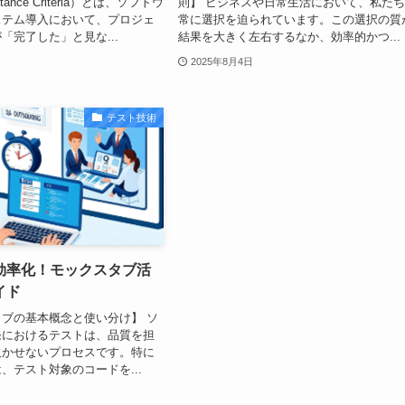
ance Criteria）とは、ソフトウ
則】 ビジネスや日常生活において、私た
ステム導入において、プロジェ
常に選択を迫られています。この選択の質
「完了した」と見な...
結果を大きく左右するなか、効率的かつ...
2025年8月4日
テスト技術
効率化！モックスタブ活
イド
ブの基本概念と使い分け】 ソ
発におけるテストは、品質を担
欠かせないプロセスです。特に
、テスト対象のコードを...