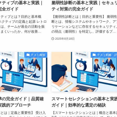
クティブの基本と実践｜
脆弱性診断の基本と実践｜セキュ
完全ガイド
ティ対策の完全ガイド
クティブとは？目的と基本概
【脆弱性診断とは｜目的と重要性】 脆弱
ペクティブの定義と起源 レトロ
断とは、情報システムやネットワーク、ア
とは、チームが過去の活動を振
リケーションなどに存在するセキュリティ
まくいったか、何が改善...
の弱点（脆弱性）を特定し、評価するプ...
2025年8月18日
テスト種類
テスト戦略・
準の完全ガイド｜品質確
スマートセレクションの基本と実
実践的アプローチ
ガイド｜効率的な選定の秘訣
とは｜定義と重要性】 受け入
【スマートセレクションとは｜概念と基本