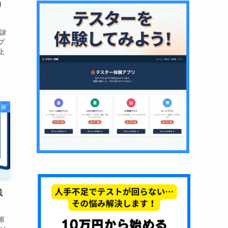
リ
性診
プ
上
計画
践
原