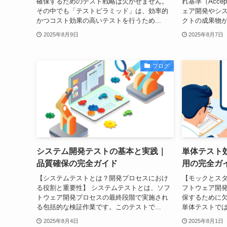
確保するためのテスト戦略は欠かせません。
れ基準（Accept
その中でも「テストピラミッド」は、効率的
ェア開発やシ
かつコスト効果の高いテストを行うため...
クトの成果物が
2025年8月9日
2025年8月7日
ブログ
システム開発テストの基本と実践｜
単体テスト
品質確保の完全ガイド
用の完全ガ
【システムテストとは？開発プロセスにおけ
【モックとスタ
る役割と重要性】 システムテストとは、ソフ
フトウェア開
トウェア開発プロセスの最終段階で実施され
保するために
る包括的な検証作業です。このテストで...
単体テストでは
2025年8月4日
2025年8月1日