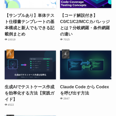
【サンプルあり】単体テス
【コード解説付き】
ト仕様書テンプレートの基
C0/C1/C2/MCCカバレッジ
本構成と新人でもできる記
とは？分岐網羅・条件網羅
載例まとめ
の違い
10019
7015
生成AIでテストケース作成
Claude Code から Codex
を効率化する方法【実践ガ
を呼び出す方法
イド】
2847
4522