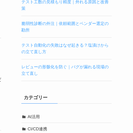
テスト工数の見積もり精度｜外れる原因と改善
策
脆弱性診断の外注｜依頼範囲とベンダー選定の
勘所
テスト自動化の失敗はなぜ起きる？塩漬けから
の立て直し方
レビューの形骸化を防ぐ｜バグが漏れる現場の
立て直し
だ
カテゴリー
AI活用
CI/CD連携