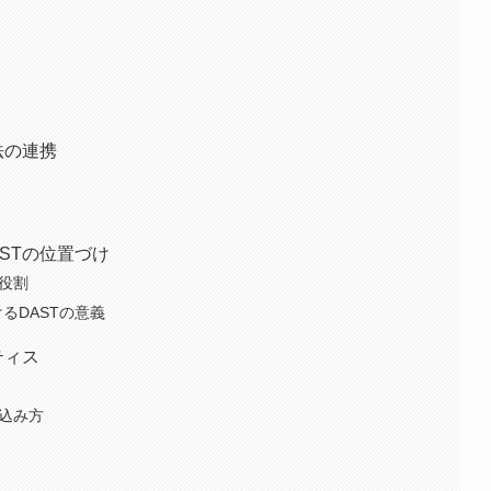
ト
法の連携
STの位置づけ
の役割
るDASTの意義
ティス
み込み方