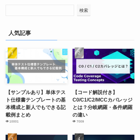
検索
人気記事
【サンプルあり】単体テス
【コード解説付き】
ト仕様書テンプレートの基
C0/C1/C2/MCCカバレッジ
本構成と新人でもできる記
とは？分岐網羅・条件網羅
載例まとめ
の違い
10001
7009