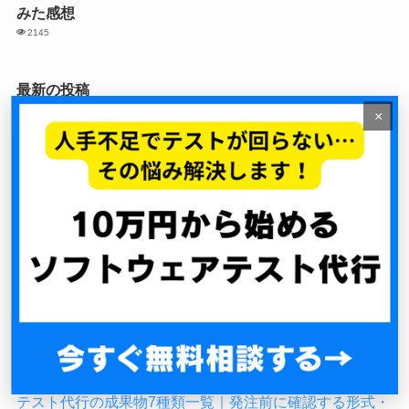
みた感想
2145
最新の投稿
×
テスト環境が用意できない｜毎回詰まる構造とPMの一手
データ移行テストの進め方｜移行事故を防ぐ検証設計
内製とテスト代行の役割分担｜責任範囲を決める5ステッ
プ
テスト代行の情報セキュリティ対策｜発注前に確認すべ
き7つの重要項目
テスト代行の成果物7種類一覧｜発注前に確認する形式・