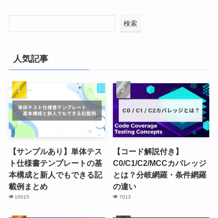
検索
人気記事
【サンプルあり】単体テス
【コード解説付き】
ト仕様書テンプレートの基
C0/C1/C2/MCCカバレッジ
本構成と新人でもできる記
とは？分岐網羅・条件網羅
載例まとめ
の違い
10015
7013