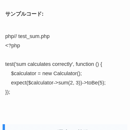
サンプルコード:
php
// test_sum.php

<?php

test('sum calculates correctly', function () {

    $calculator = new Calculator();

    expect($calculator->sum(2, 3))->toBe(5);

});