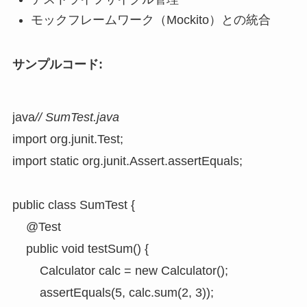
モックフレームワーク（Mockito）との統合
サンプルコード:
java
// SumTest.java
import org.junit.Test;

import static org.junit.Assert.assertEquals;

public class SumTest {

    @Test

    public void testSum() {

        Calculator calc = new Calculator();

        assertEquals(5, calc.sum(2, 3));
