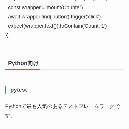
  const wrapper = mount(Counter)

  await wrapper.find('button').trigger('click')

  expect(wrapper.text()).toContain('Count: 1')

})
Python向け
pytest
Pythonで最も人気のあるテストフレームワークで
す。