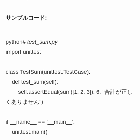
サンプルコード:
python
# test_sum.py
import unittest

class TestSum(unittest.TestCase):

    def test_sum(self):

        self.assertEqual(sum([1, 2, 3]), 6, "合計が正し
くありません")

if __name__ == '__main__':

    unittest.main()