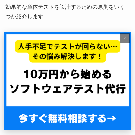
効果的な単体テストを設計するための原則をいく
つか紹介します：
×
1. FIRST原則
Fast（高速）
: テストは高速に実行できるべき
Independent（独立）
: テスト間に依存関係が
ないこと
Repeatable（再現性）
: どんな環境でも同じ結
果が得られること
Self-validating（自己検証）
: テストは自動的に
成功/失敗を判定できること
Timely（適時性）
: テスト対象のコードと近い
タイミングで作成すること