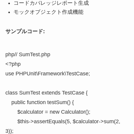
コードカバレッジレポート生成
モックオブジェクト作成機能
サンプルコード:
php
// SumTest.php

<?php

use PHPUnit\Framework\TestCase;

class SumTest extends TestCase {

    public function testSum() {

        $calculator = new Calculator();

        $this->assertEquals(5, $calculator->sum(2, 
3));
