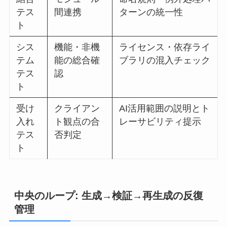
テス
間連携
ターンの統一性
ト
シス
機能・非機
ライセンス・依存ライ
テム
能の総合確
ブラリの混入チェック
テス
認
ト
受け
クライアン
AI活用範囲の説明とト
入れ
ト観点の合
レーサビリティ提示
テス
否判定
ト
中央のループ: 生成→検証→再生成の反復
管理