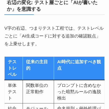
右辺の変化: テスト層ごとに「AIが書いた
か」を意識する
V字の右辺、つまりテスト工程では、テストレベル
ごとに「AI生成コードに対する追加の確認観点」
を上乗せします。
テス
従来の主目
AI時代に追加すべき観
トレ
的
点
ベル
単体
関数単位の
プロンプトに含めなか
テス
正常動作
った暗黙ルールの逸脱
ト
検出
結合
モジュール
命名規則・例外処理パ