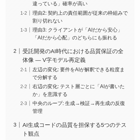
違っている」確率が高い
理由2: 契約上の責任範囲が従来の枠組みで
割り切れない
理由3: クライアントが「AIだから安心」
「AIだから心配」のどちらにも振れる
受託開発のAI時代における品質保証の全
体像 — V字モデル再定義
左辺の変化: 要件をAIが解釈できる粒度ま
で分解する
右辺の変化: テスト層ごとに「AIが書いた
か」を意識する
中央のループ: 生成→検証→再生成の反復
管理
AI生成コードの品質を担保する5つのテス
ト観点