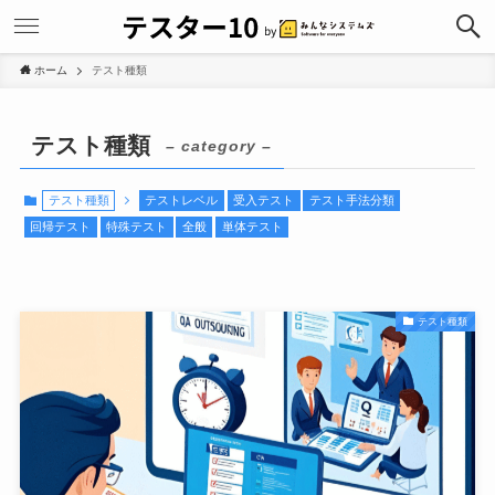
ホーム
テスト種類
テスト種類
– category –
テスト種類
テストレベル
受入テスト
テスト手法分類
回帰テスト
特殊テスト
全般
単体テスト
テスト種類