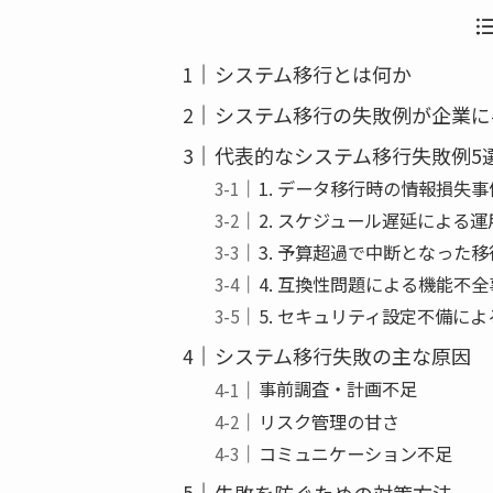
b
o
システム移行とは何か
o
k
システム移行の失敗例が企業に
代表的なシステム移行失敗例5
1. データ移行時の情報損失事
2. スケジュール遅延による
3. 予算超過で中断となった
4. 互換性問題による機能不全
5. セキュリティ設定不備に
システム移行失敗の主な原因
事前調査・計画不足
リスク管理の甘さ
コミュニケーション不足
失敗を防ぐための対策方法