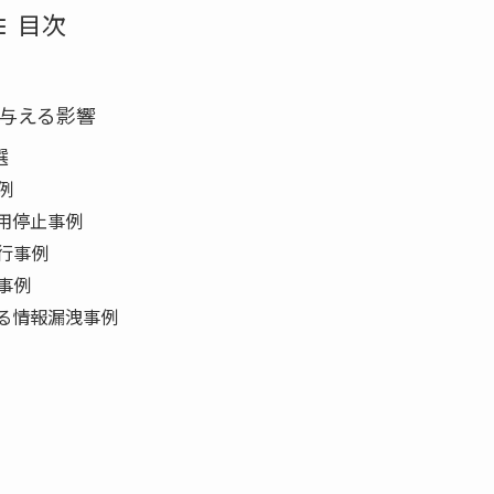
目次
与える影響
選
例
運用停止事例
移行事例
事例
よる情報漏洩事例