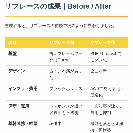
リプレースの成果｜Before / After
整理すると、リプレースの前後で次のように変わりました。
項目
リプレース前
リプレース後
基盤
古いフレームワー
PHP / Laravel で
ク（Curry）
モダン化
デザイン
古く、不満があっ
全面刷新
た
インフラ・費用
ブラックボックス
AWSで見える化・
最適化
保守・運用
レスポンスが遅い
一次対応が速く、
／費用も不透明
費用も抑制
基幹連携・帳票
稼働中
機能を落とさず維
持・再構築