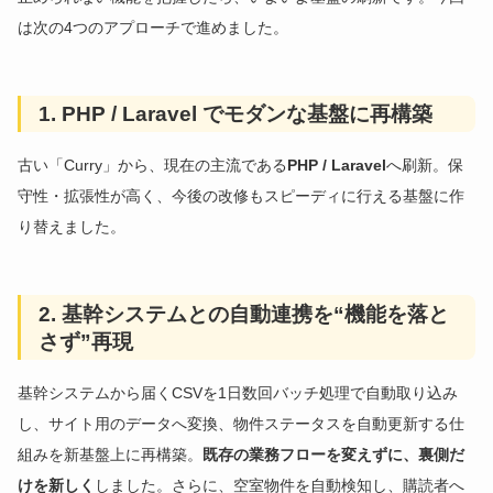
は次の4つのアプローチで進めました。
1. PHP / Laravel でモダンな基盤に再構築
古い「Curry」から、現在の主流である
PHP / Laravel
へ刷新。保
守性・拡張性が高く、今後の改修もスピーディに行える基盤に作
り替えました。
2. 基幹システムとの自動連携を“機能を落と
さず”再現
基幹システムから届くCSVを1日数回バッチ処理で自動取り込み
し、サイト用のデータへ変換、物件ステータスを自動更新する仕
組みを新基盤上に再構築。
既存の業務フローを変えずに、裏側だ
けを新しく
しました。さらに、空室物件を自動検知し、購読者へ