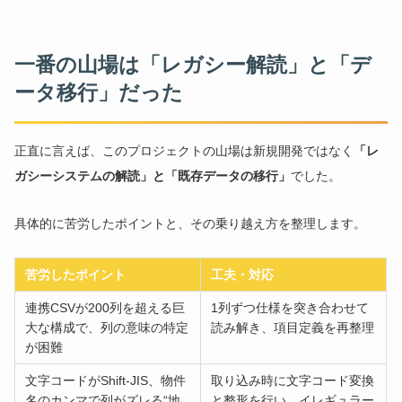
一番の山場は「レガシー解読」と「デ
ータ移行」だった
正直に言えば、このプロジェクトの山場は新規開発ではなく
「レ
ガシーシステムの解読」と「既存データの移行」
でした。
具体的に苦労したポイントと、その乗り越え方を整理します。
苦労したポイント
工夫・対応
連携CSVが200列を超える巨
1列ずつ仕様を突き合わせて
大な構成で、列の意味の特定
読み解き、項目定義を再整理
が困難
文字コードがShift-JIS、物件
取り込み時に文字コード変換
名のカンマで列がズレる“地
と整形を行い、イレギュラー