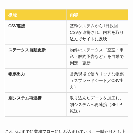
機能
内容
CSV連携
基幹システムから1日数回
CSVが連携され、内容を取り
込んでサイトに反映
ステータス自動更新
物件のステータス（空室・申
込・解約予告など）を自動で
判定・更新
帳票出力
営業現場で使うリッチな帳票
（スプレッドシート／CSV出
力）
別システム再連携
取り込んだデータを加工し、
別システムへ再連携（SFTP
転送）
これらはすでに業務フローに組み込まれており、一瞬たりとも止