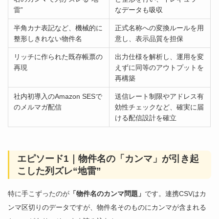
雷”
なデータも吸収
半角カナ表記など、機械的に
正式名称への変換ルールを用
整形しきれない物件名
意し、表示品質を担保
リッチに作られた既存帳票の
出力仕様を解析し、運用を変
再現
えずに同等のアウトプットを
再構築
社内初導入のAmazon SESで
送信レート制限やアドレス有
のメルマガ配信
効性チェックなど、確実に届
ける配信設計を確立
エピソード1｜物件名の「カンマ」が引き起
こした列ズレ“地雷”
特に手こずったのが
「物件名のカンマ問題」
です。連携CSVはカ
ンマ区切りのデータですが、物件名そのものにカンマが含まれる