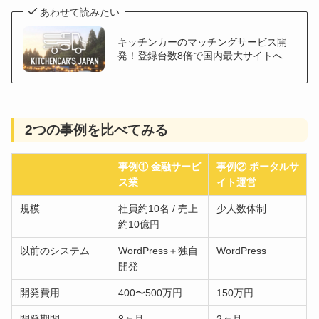
あわせて読みたい
キッチンカーのマッチングサービス開
発！登録台数8倍で国内最大サイトへ
2つの事例を比べてみる
事例① 金融サービ
事例② ポータルサ
ス業
イト運営
規模
社員約10名 / 売上
少人数体制
約10億円
以前のシステム
WordPress＋独自
WordPress
開発
開発費用
400〜500万円
150万円
開発期間
8ヶ月
2ヶ月