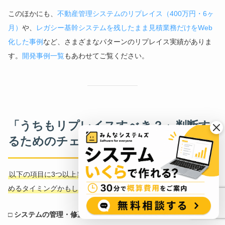
このほかにも、
不動産管理システムのリプレイス（400万円・6ヶ
月）
や、
レガシー基幹システムを残したまま見積業務だけをWeb
化した事例
など、さまざまなパターンのリプレイス実績がありま
す。
開発事例一覧
もあわせてご覧ください。
「うちもリプレイスすべき？」判断す
るためのチェックリスト
以下の項目に3つ以上当てはまる場合は、リプレイスを検討し始
めるタイミングかもしれません。
□ システムの管理・修正を特定の一人に頼っている
その人が辞め