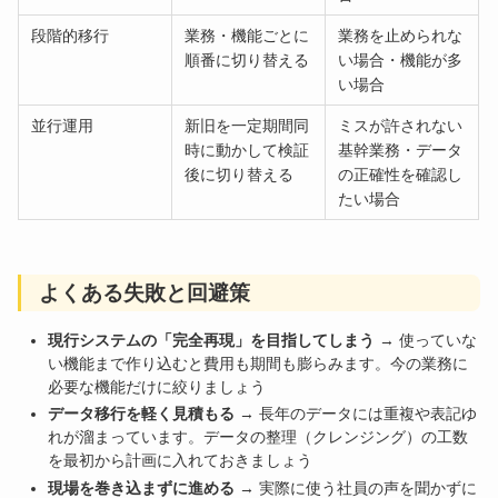
段階的移行
業務・機能ごとに
業務を止められな
順番に切り替える
い場合・機能が多
い場合
並行運用
新旧を一定期間同
ミスが許されない
時に動かして検証
基幹業務・データ
後に切り替える
の正確性を確認し
たい場合
よくある失敗と回避策
現行システムの「完全再現」を目指してしまう
→ 使っていな
い機能まで作り込むと費用も期間も膨らみます。今の業務に
必要な機能だけに絞りましょう
データ移行を軽く見積もる
→ 長年のデータには重複や表記ゆ
れが溜まっています。データの整理（クレンジング）の工数
を最初から計画に入れておきましょう
現場を巻き込まずに進める
→ 実際に使う社員の声を聞かずに