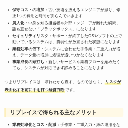
保守コストの増加
：古い技術を扱えるエンジニアが減り、修
正1つの費用と時間が膨らんでいきます
属人化
：中身を知る担当者や外部エンジニアが離れた瞬間、
誰も直せない「ブラックボックス」になります
セキュリティリスク
：サポートが終了したOSやソフトの上で
動いているシステムは、脆弱性が放置された状態になります
業務効率の低下
：システムに合わせた手作業・二重入力が増
え、データ量の増加に処理が追いつかなくなります
事業成長の頭打ち
：新しいサービスや業務フローを始めたく
ても、システムが対応できず諦めることになります
つまりリプレイスは「壊れたから直す」ものではなく、
リスクが
表面化する前に手を打つ経営判断
です。
リプレイスで得られる主なメリット
業務効率化とコスト削減
：手作業・二重入力・紙の運用をな