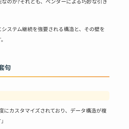
能なのか?それとも、ベンダーによる巧妙な引き
にシステム継続を強要される構造と、その壁を
す。
套句
度にカスタマイズされており、データ構造が複
す」