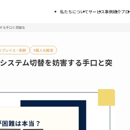
私たちについて
サービス
事例紹介
ブロ
する手口と突破法
リプレイス・刷新
属人化解消
?システム切替を妨害する手口と突