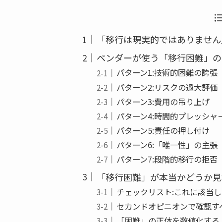
b
o
「移行は現実的ではありません
o
k
ベンダーが使う「移行困難」の
パターン1:技術的困難の誇張
パターン2:リスクの過大評価
パターン3:費用の吊り上げ
パターン4:時間的プレッシャ
パターン5:責任の押し付け
パターン6:「唯一性」の主張
パターン7:段階的移行の拒否
「移行困難」が本当かどうか見
チェックリスト:これに該当
セカンドオピニオンで確認す
「困難」の正体を数値化する