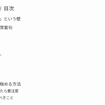
目次
」という壁
常套句
ー
極める方法
したら要注意
べきこと