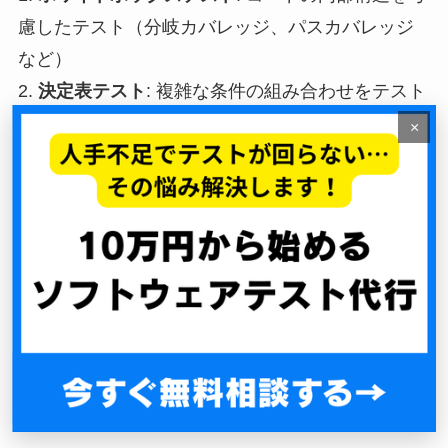
慮したテスト（分岐カバレッジ、パスカバレッジ
など）
2.
決定表テスト
: 複雑な条件の組み合わせをテスト
する手法
×
3.
状態遷移テスト
: システムの状態変化をテストす
る手法
4.
ペアワイズテスト
: パラメータの組み合わせを効
率的にテストする手法
5.
探索的テスト
: テスターの知識と直感を活かした
自由度の高いテスト
自動化テストへの境界値分析の組み込み方