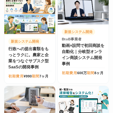
新規システム開発
BtoB事業者
新規システム開発
動画×設問で初回商談を
行政への提出書類をも
自動化｜分岐型オンラ
っとラクに。農家と企
イン商談システム開発
業をつなぐサブスク型
事例
SaaSの開発事例
初期費用
600万
期間
8ヶ月
初期費用
¥990
期間
7ヶ月