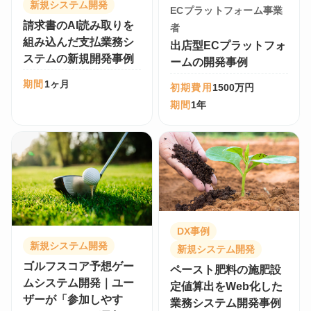
新規システム開発
ECプラットフォーム事業
請求書のAI読み取りを
者
組み込んだ支払業務シ
出店型ECプラットフォ
ステムの新規開発事例
ームの開発事例
期間
1ヶ月
初期費用
1500万円
期間
1年
DX事例
新規システム開発
新規システム開発
ゴルフスコア予想ゲー
ペースト肥料の施肥設
ムシステム開発｜ユー
定値算出をWeb化した
ザーが「参加しやす
業務システム開発事例