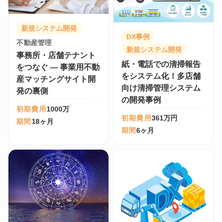
新規システム開発
DX事例
不動産管理
新規システム開発
事務所・店舗テナント
紙・電話での清掃報告
をつなぐ ― 事業用不動
をシステム化！多店舗
産マッチングサイト開
向け清掃管理システム
発の裏側
の開発事例
初期費用
1000万
初期費用
361万円
期間
18ヶ月
期間
6ヶ月