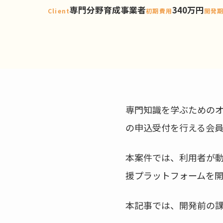
専門分野育成事業者
340万円
Client
初期費用
開発
専門知識を学ぶための
の申込受付を行える会
本案件では、利用者が
援プラットフォームを
本記事では、開発前の