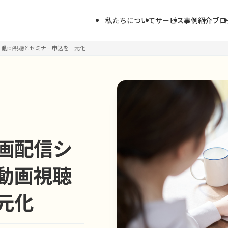
私たちについて
サービス
事例紹介
ブロ
｜動画視聴とセミナー申込を一元化
画配信シ
動画視聴
元化