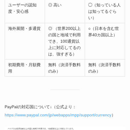
ユーザーの認知
◎ 高い
◯（知っている人
度・安心感
は知ってるぐら
い）
海外展開・多通貨
◎ （世界200以上
○（日本を含む世
の国と地域で利用
界40カ国以上）
でき、100通貨以
上に対応してるの
は、強すぎる）
初期費用・月額費
無料（決済手数料
無料（決済手数料
用
のみ）
のみ）
PayPalの対応国について↓（公式より：
https://www.paypal.com/jp/webapps/mpp/support/currency
）