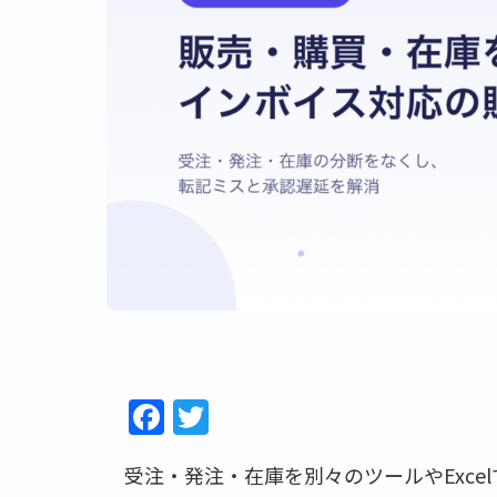
F
T
a
w
受注・発注・在庫を別々のツールやExc
c
itt