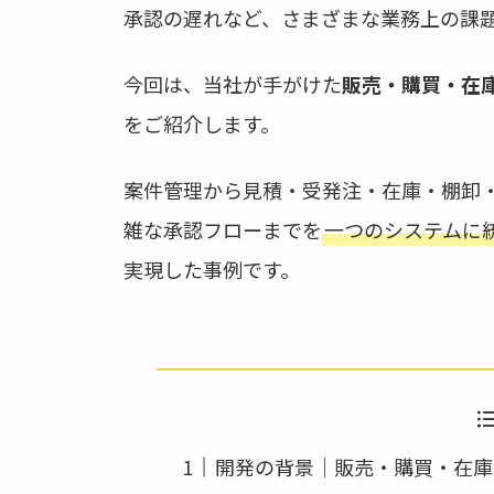
e
er
承認の遅れなど、さまざまな業務上の課
b
今回は、当社が手がけた
販売・購買・在
o
o
をご紹介します。
k
案件管理から見積・受発注・在庫・棚卸
雑な承認フローまでを
一つのシステムに
実現した事例です。
開発の背景｜販売・購買・在庫