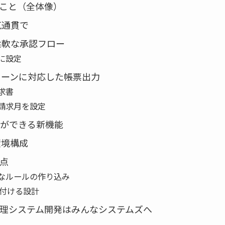
こと（全体像）
気通貫で
柔軟な承認フロー
に設定
ターンに対応した帳票出力
求書
請求月を設定
録ができる新機能
環境構成
点
かなルールの作り込み
連付ける設計
理システム開発はみんなシステムズへ