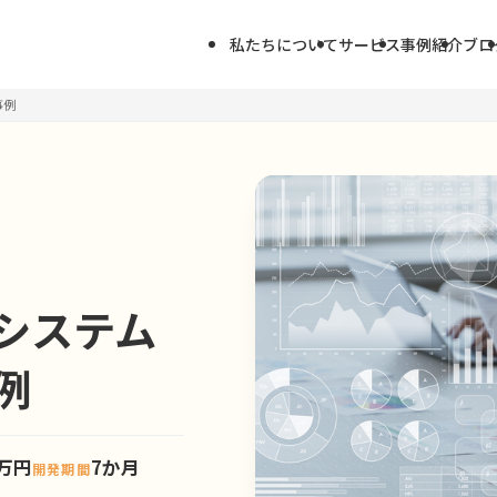
私たちについて
サービス
事例紹介
ブロ
事例
システム
例
0万円
7か月
開発期間