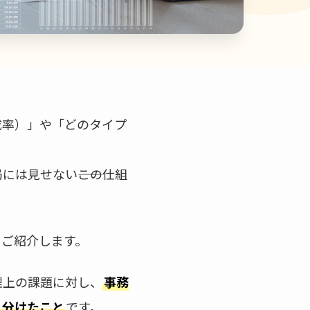
成率）」や「どのタイプ
は見せない――この仕組
てご紹介します。
理上の課題に対し、
事務
り分けたこと
です。