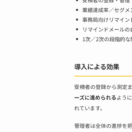
業績達成率／セグメ
事務局向けリマイン
リマインドメールの
1次／2次の段階的
導入による効果
受検者の登録から測定
ーズに進められる
よう
れています。
管理者は全体の進捗を