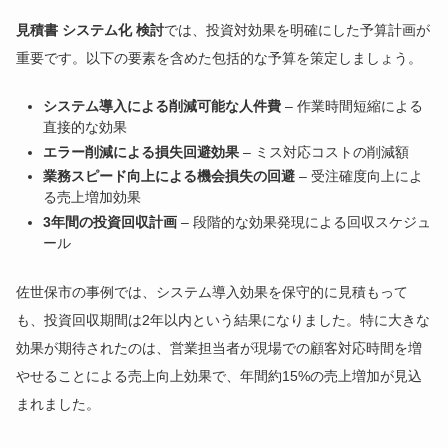
見積書 システム化 検討
では、投資対効果を明確にした予算計画が
重要です。以下の要素を含めた包括的な予算を策定しましょう。
システム導入による削減可能な人件費
– 作業時間短縮による
直接的な効果
エラー削減による損失回避効果
– ミス対応コストの削減額
業務スピード向上による機会損失の回避
– 受注確度向上によ
る売上増加効果
3年間の投資回収計画
– 段階的な効果発現による回収スケジュ
ール
佐世保市の事例では、システム導入効果を保守的に見積もって
も、投資回収期間は2年以内という結果になりました。特に大きな
効果が期待されたのは、営業担当者が現場での顧客対応時間を増
やせることによる売上向上効果で、年間約15%の売上増加が見込
まれました。