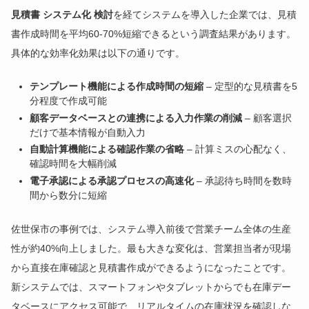
見積書 システム化 検討
を経てシステムを導入した企業では、見積
書作成時間を平均60-70%短縮できるという調査結果があります。
具体的な効率化効果は以下の通りです。
テンプレート機能による作成時間の短縮
– 定型的な見積書を5
分程度で作成可能
顧客データベースとの連携による入力作業の削減
– 顧客選択
だけで基本情報が自動入力
自動計算機能による確認作業の省略
– 計算ミスの心配なく、
確認時間を大幅削減
電子承認による承認プロセスの高速化
– 承認待ち時間を数時
間から数分に短縮
佐世保市の事例では、システム導入前後で営業チーム全体の生産
性が約40%向上しました。最も大きな変化は、営業担当者が現場
から直接在庫確認と見積書作成ができるようになったことです。
新システムでは、スマートフォンやタブレットからでも在庫デー
タベースにアクセス可能で、リアルタイムの在庫状況を確認しな