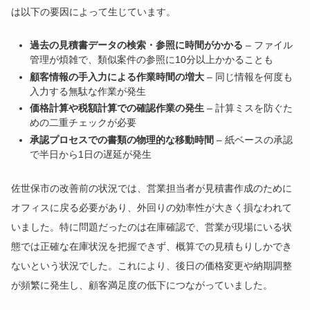
は以下の要因によって生じています。
過去の見積書データの検索・参照に時間がかかる
– ファイル
管理が煩雑で、類似案件の参照に10分以上かかることも
顧客情報の手入力による作業時間の増大
– 同じ情報を何度も
入力する無駄な作業が発生
価格計算や税額計算での確認作業の発生
– 計算ミスを防ぐた
めの二重チェックが必要
承認プロセスでの書類の物理的な移動時間
– 紙ベースの承認
で半日から1日の遅延が発生
佐世保市の改善前の状況では、営業担当者が見積書作成のために
オフィスに戻る必要があり、外回りの効率性が大きく損なわれて
いました。特に問題だったのは在庫確認で、営業が現場にいる状
態では正確な在庫状況を把握できず、概算での見積もりしかでき
ないという状況でした。これにより、後日の価格変更や納期調整
が頻繁に発生し、顧客満足度の低下につながっていました。