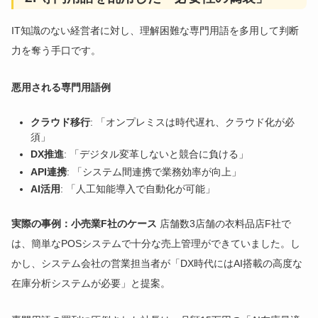
IT知識のない経営者に対し、理解困難な専門用語を多用して判断
力を奪う手口です。
悪用される専門用語例
クラウド移行
: 「オンプレミスは時代遅れ、クラウド化が必
須」
DX推進
: 「デジタル変革しないと競合に負ける」
API連携
: 「システム間連携で業務効率が向上」
AI活用
: 「人工知能導入で自動化が可能」
実際の事例：小売業F社のケース
店舗数3店舗の衣料品店F社で
は、簡単なPOSシステムで十分な売上管理ができていました。し
かし、システム会社の営業担当者が「DX時代にはAI搭載の高度な
在庫分析システムが必要」と提案。