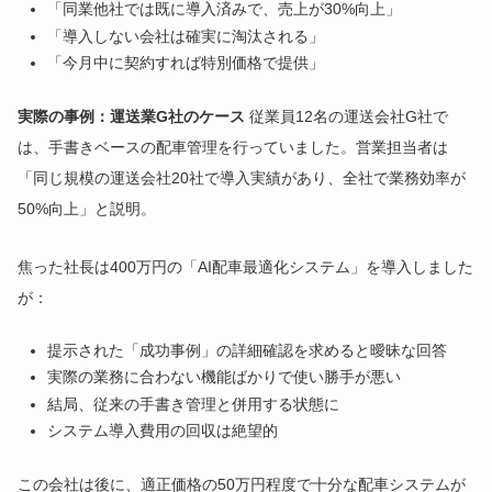
「同業他社では既に導入済みで、売上が30%向上」
「導入しない会社は確実に淘汰される」
「今月中に契約すれば特別価格で提供」
実際の事例：運送業G社のケース
従業員12名の運送会社G社で
は、手書きベースの配車管理を行っていました。営業担当者は
「同じ規模の運送会社20社で導入実績があり、全社で業務効率が
50%向上」と説明。
焦った社長は400万円の「AI配車最適化システム」を導入しました
が：
提示された「成功事例」の詳細確認を求めると曖昧な回答
実際の業務に合わない機能ばかりで使い勝手が悪い
結局、従来の手書き管理と併用する状態に
システム導入費用の回収は絶望的
この会社は後に、適正価格の50万円程度で十分な配車システムが