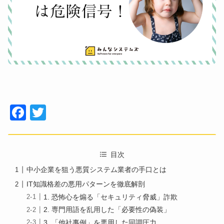
Face
Twitt
book
er
目次
中小企業を狙う悪質システム業者の手口とは
IT知識格差の悪用パターンを徹底解剖
1. 恐怖心を煽る「セキュリティ脅威」詐欺
2. 専門用語を乱用した「必要性の偽装」
3. 「他社事例」を悪用した同調圧力