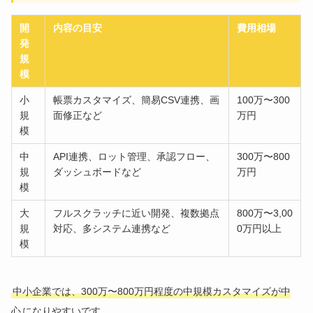
開
内容の目安
費用相場
発
規
模
小
帳票カスタマイズ、簡易CSV連携、画
100万〜300
規
面修正など
万円
模
中
API連携、ロット管理、承認フロー、
300万〜800
規
ダッシュボードなど
万円
模
大
フルスクラッチに近い開発、複数拠点
800万〜3,00
規
対応、多システム連携など
0万円以上
模
中小企業では、300万〜800万円程度の中規模カスタマイズが中
心
になりやすいです。