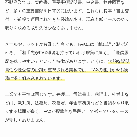
不動産業では、契約書、重要事項説明書、申込書、物件図面な
ど、多くの重要書類を日常的に扱います。これらは長年「書面交
付」が前提で運用されてきた経緯があり、現在も紙ベースのやり
取りを求める取引先は少なくありません。
メールやチャットが普及した今でも、FAXには「紙に近い形で送
れる」「相手先がFAX環境を持っていれば確実に届く」「送信履
歴を残しやすい」といった特徴があります。とくに、
法的な説明
責任や送受信の証跡が重視される業種では、FAXの運用が今も実
務に深く組み込まれています。
士業でも事情は同じです。弁護士、司法書士、税理士、社労士な
どは、裁判所、法務局、税務署、年金事務所などと書類をやり取
りする場面が多く、FAXが標準的な手段として残っているケース
が珍しくありません。