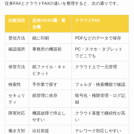
従来FAXとクラウドFAXの違いを整理すると、次の通りです。
比較項目
従来のFAX機・複
クラウドFAX
合機
受信方法
紙に印刷
PDFなどのデータで保存
確認場所
事務所の機器前
PC・スマホ・タブレット
でどこでも
保管方法
紙ファイル・キャ
クラウド上で一元管理
ビネット
検索性
手作業で探す
フォルダ・検索機能で確認
セキュリ
紙管理に依存
暗号化・権限管理・ログ記
ティ
録
障害対応
機器故障で停止し
クラウド基盤で継続性が高
やすい
い
働き方対
出社前提
テレワーク対応しやすい