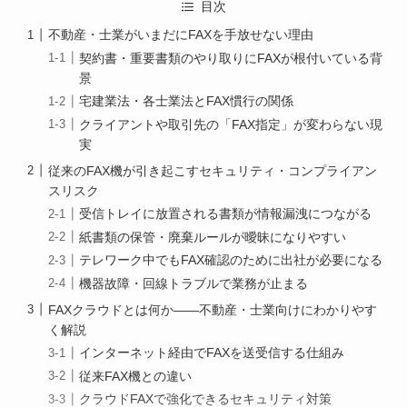
目次
不動産・士業がいまだにFAXを手放せない理由
契約書・重要書類のやり取りにFAXが根付いている背
景
宅建業法・各士業法とFAX慣行の関係
クライアントや取引先の「FAX指定」が変わらない現
実
従来のFAX機が引き起こすセキュリティ・コンプライアン
スリスク
受信トレイに放置される書類が情報漏洩につながる
紙書類の保管・廃棄ルールが曖昧になりやすい
テレワーク中でもFAX確認のために出社が必要になる
機器故障・回線トラブルで業務が止まる
FAXクラウドとは何か——不動産・士業向けにわかりやす
く解説
インターネット経由でFAXを送受信する仕組み
従来FAX機との違い
クラウドFAXで強化できるセキュリティ対策