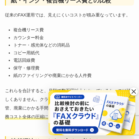
紙・インク・複合機リース費との比較
従来のFAX運用では、見えにくいコストが積み重なっています。
複合機リース費
カウンター料金
トナー・感光体などの消耗品
コピー用紙代
電話回線費
保守・修理費
紙のファイリングや廃棄にかかる人件費
これらを合計すると、月額で数万円以上かかっているケースは珍
しくありません。クラウドFAXに切り替えることで、印刷や保
管、廃棄にかかる手間も減るため、
単純な利用料比較以上に、業
務コスト全体の圧縮につながる
可能性があります。