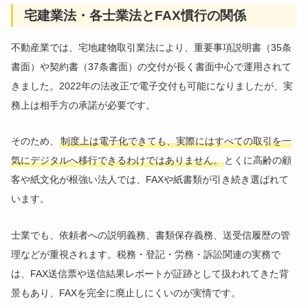
宅建業法・各士業法とFAX慣行の関係
不動産業では、宅地建物取引業法により、重要事項説明書（35条
書面）や契約書（37条書面）の交付が長く書面中心で運用されて
きました。2022年の法改正で電子交付も可能になりましたが、実
務上は相手方の承諾が必要です。
そのため、
制度上は電子化できても、実際にはすべての取引を一
気にデジタルへ移行できるわけではありません。
とくに高齢の顧
客や紙文化が根強い法人では、FAXや紙書類が引き続き選ばれて
います。
士業でも、依頼者への説明義務、書類保存義務、送受信履歴の管
理などが重視されます。税務・登記・労務・訴訟関連の実務で
は、FAX送信票や送信結果レポートが証跡として扱われてきた背
景もあり、FAXを完全に廃止しにくいのが実情です。