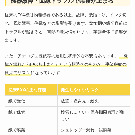
機器故障・回線トラブルで業務が止まる
従来のFAX機は物理機器である以上、故障、紙詰まり、インク切
れ、回線障害、停電などの影響を受けます。繁忙期や締切直前に
トラブルが起きると、書類の送受信が止まり、業務全体に影響が
出ます。
また、アナログ回線依存の運用は将来的な不安もあります。
「機
械が壊れたらFAXも止まる」という構造そのものが、事業継続の
観点でリスク
になっています。
従来FAXの主な課題
発生しやすいリスク
紙で受信
放置・盗み見・紛失
紙で保管
検索しにくい・保存期限管理が難
しい
紙で廃棄
シュレッダー漏れ・誤廃棄