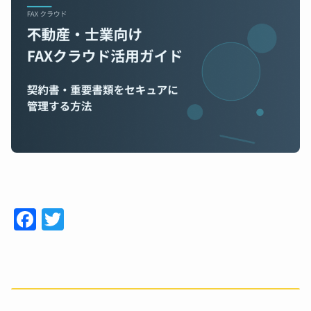
Face
Twitt
book
er