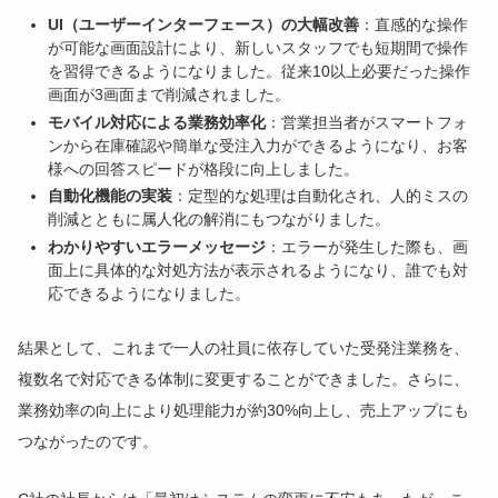
UI（ユーザーインターフェース）の大幅改善
：直感的な操作
が可能な画面設計により、新しいスタッフでも短期間で操作
を習得できるようになりました。従来10以上必要だった操作
画面が3画面まで削減されました。
モバイル対応による業務効率化
：営業担当者がスマートフォ
ンから在庫確認や簡単な受注入力ができるようになり、お客
様への回答スピードが格段に向上しました。
自動化機能の実装
：定型的な処理は自動化され、人的ミスの
削減とともに属人化の解消にもつながりました。
わかりやすいエラーメッセージ
：エラーが発生した際も、画
面上に具体的な対処方法が表示されるようになり、誰でも対
応できるようになりました。
結果として、これまで一人の社員に依存していた受発注業務を、
複数名で対応できる体制に変更することができました。さらに、
業務効率の向上により処理能力が約30%向上し、売上アップにも
つながったのです。