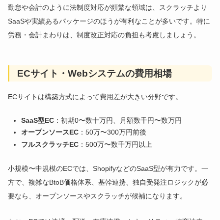
勤怠や会計のように法制度対応が頻繁な領域は、スクラッチより
SaaSや実績あるパッケージのほうが有利なことが多いです。特に
労務・会計まわりは、制度改正対応の負担も考慮しましょう。
ECサイト・Webシステムの費用相場
ECサイトは構築方式によって費用差が大きい分野です。
SaaS型EC
：初期0〜数十万円、月額数千円〜数万円
オープンソースEC
：50万〜300万円前後
フルスクラッチEC
：500万〜数千万円以上
小規模〜中規模のECでは、ShopifyなどのSaaS型が有力です。一
方で、複雑なBtoB価格体系、基幹連携、独自受発注ロジックが必
要なら、オープンソースやスクラッチが候補になります。