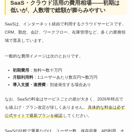
SaaS・クラウド活用の費用相場——初期は
低いが、人数増で総額が膨らみやすい
SaaSは、インターネット経由で利用するクラウドサービスです。
CRM、勤怠、会計、ワークフロー、在庫管理など、多くの業務領
域で普及しています。
一般的な費用イメージは次のとおりです。
初期費用
：無料〜数十万円
月額利用料
：1ユーザーあたり数百円〜数万円
導入支援・連携費
：別途発生する場合あり
なお、SaaSの料金はサービスごとの差が大きく、2026年時点で
も値上げ・プラン改定が珍しくありません。
具体的な料金は必ず
公式サイトで最新プランを確認
してください。
SaaSの比較で重要なのは、ユーザー数、保存容量、API利用、オ