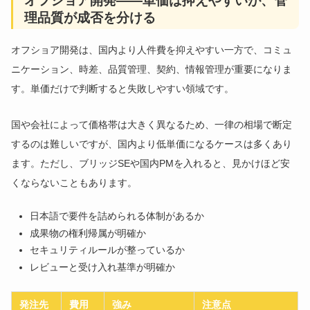
オフショア開発——単価は抑えやすいが、管
理品質が成否を分ける
オフショア開発は、国内より人件費を抑えやすい一方で、コミュ
ニケーション、時差、品質管理、契約、情報管理が重要になりま
す。単価だけで判断すると失敗しやすい領域です。
国や会社によって価格帯は大きく異なるため、一律の相場で断定
するのは難しいですが、国内より低単価になるケースは多くあり
ます。ただし、ブリッジSEや国内PMを入れると、見かけほど安
くならないこともあります。
日本語で要件を詰められる体制があるか
成果物の権利帰属が明確か
セキュリティルールが整っているか
レビューと受け入れ基準が明確か
発注先
費用
強み
注意点