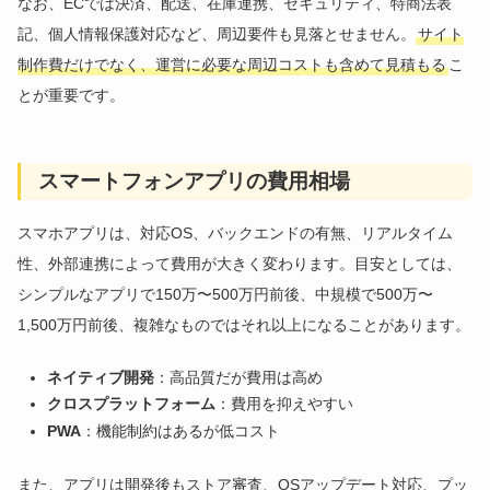
なお、ECでは決済、配送、在庫連携、セキュリティ、特商法表
記、個人情報保護対応など、周辺要件も見落とせません。
サイト
制作費だけでなく、運営に必要な周辺コストも含めて見積もる
こ
とが重要です。
スマートフォンアプリの費用相場
スマホアプリは、対応OS、バックエンドの有無、リアルタイム
性、外部連携によって費用が大きく変わります。目安としては、
シンプルなアプリで150万〜500万円前後、中規模で500万〜
1,500万円前後、複雑なものではそれ以上になることがあります。
ネイティブ開発
：高品質だが費用は高め
クロスプラットフォーム
：費用を抑えやすい
PWA
：機能制約はあるが低コスト
また、アプリは開発後もストア審査、OSアップデート対応、プッ