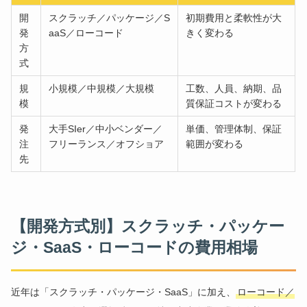
開
スクラッチ／パッケージ／S
初期費用と柔軟性が大
発
aaS／ローコード
きく変わる
方
式
規
小規模／中規模／大規模
工数、人員、納期、品
模
質保証コストが変わる
発
大手SIer／中小ベンダー／
単価、管理体制、保証
注
フリーランス／オフショア
範囲が変わる
先
【開発方式別】スクラッチ・パッケー
ジ・SaaS・ローコードの費用相場
近年は「スクラッチ・パッケージ・SaaS」に加え、
ローコード／