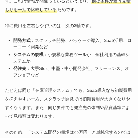
す。これは情報が間違っているというより、
前提条件が違う見積
もりを一括で比較している
ためです。
特に費用を左右しやすいのは、次の3軸です。
開発方式
：スクラッチ開発、パッケージ導入、SaaS活用、ロ
ーコード開発など
システムの規模
：小規模な業務ツールか、全社利用の基幹シ
ステムか
発注先
：大手SIer、中堅・中小開発会社、フリーランス、オ
フショアなど
たとえば同じ「在庫管理システム」でも、SaaS導入なら初期費用
を抑えやすい一方、スクラッチ開発では初期費用が大きくなりや
すくなります。また、同じ要件でも発注先の体制や品質基準によ
って見積額は変わります。
そのため、「システム開発の相場は○○万円」と単純化するのでは