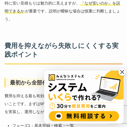
特に安い見積もりは魅力的に見えますが、
「なぜ安いのか」を説
明できるか
が重要です。説明が曖昧な場合は慎重に判断しましょ
う。
費用を抑えながら失敗しにくくする実
践ポイント
最初から全部作らず、MVPで始める
費用を抑える最も有効な方法の一つが、最初から全機能を作らな
いことです。まずはMVP（最小実用製品）として、必須機能だけ
を実装し、運用しながら改善する方法が有効です。
フェーズ1：基本登録・検索・一覧