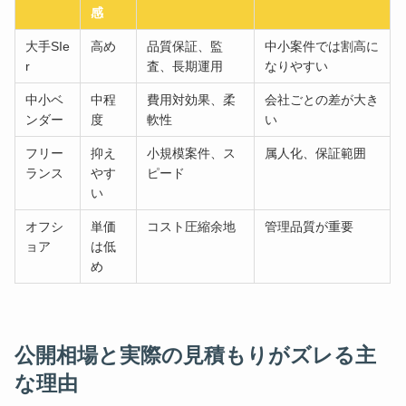
感
大手SIe
高め
品質保証、監
中小案件では割高に
r
査、長期運用
なりやすい
中小ベ
中程
費用対効果、柔
会社ごとの差が大き
ンダー
度
軟性
い
フリー
抑え
小規模案件、ス
属人化、保証範囲
ランス
やす
ピード
い
オフシ
単価
コスト圧縮余地
管理品質が重要
ョア
は低
め
公開相場と実際の見積もりがズレる主
な理由