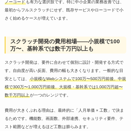
ノーコード
も有力な選択肢です。特に中小企業の業務改善では、
最初からフルスクラッチにせず、既存サービスやローコードで小
さく始めるケースが増えています。
スクラッチ開発の費用相場——小規模で100
万〜、基幹系では数千万円以上も
スクラッチ開発は、要件に合わせて個別に設計・開発する方式で
す。自由度が高い反面、費用の幅も大きくなります。一般的な目
安としては、
小規模なWebシステムで100万〜500万円前後、中規
模で300万〜1,000万円前後、大規模・基幹系では1,000万円超〜
数千万円以上
が一つのレンジです。
費用が大きくぶれる理由は、最終的に「人月単価 × 工数」で決ま
るためです。機能数、画面数、外部連携、セキュリティ要件、テ
スト範囲などが増えるほど工数は膨らみます。