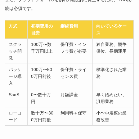
較は必須です。
方式
初期費用の
継続費用
向いているケー
目安
ス
スクラ
100万〜数
保守費・イン
独自業務、競争
ッチ開
千万円以上
フラ費が必要
優位、長期運用
発
パッケ
100万〜50
保守費・ライ
標準化された業
ージ導
0万円前後
センス費
務
入
SaaS
0〜数十万
月額課金
早く始めたい、
円
汎用業務
ローコ
数十万〜30
利用料＋保守
小〜中規模の業
ード
0万円前後
務改善