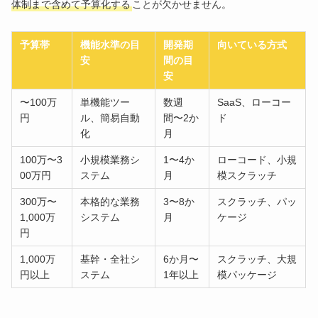
体制まで含めて予算化する
ことが欠かせません。
予算帯
機能水準の目
開発期
向いている方式
安
間の目
安
〜100万
単機能ツー
数週
SaaS、ローコー
円
ル、簡易自動
間〜2か
ド
化
月
100万〜3
小規模業務シ
1〜4か
ローコード、小規
00万円
ステム
月
模スクラッチ
300万〜
本格的な業務
3〜8か
スクラッチ、パッ
1,000万
システム
月
ケージ
円
1,000万
基幹・全社シ
6か月〜
スクラッチ、大規
円以上
ステム
1年以上
模パッケージ