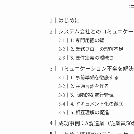
b
o
はじめに
o
k
システム会社とのコミュニケー
1. 専門用語の壁
2. 業務フローの理解不足
3. 要件定義の曖昧さ
コミュニケーション不全を解決
1. 事前準備を徹底する
2. 共通言語を作る
3. 段階的な進行管理
4. ドキュメント化の徹底
5. 相互理解の促進
成功事例：A製造業（従業員5
まとめ：継続的なコミュニケー