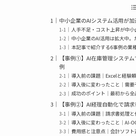
b
o
中小企業のAIシステム活用が
o
人手不足・コスト上昇が中小
k
中小企業のAI活用は拡大中
本記事で紹介する6事例の業
【事例①】AI在庫管理システ
例
導入前の課題｜Excelと経
導入後に変わったこと｜需要
成功のポイント｜最初から全
【事例②】AI経理自動化で請
導入前の課題｜請求書処理と
導入後に変わったこと｜AI-
費用感と注意点｜会計ソフト