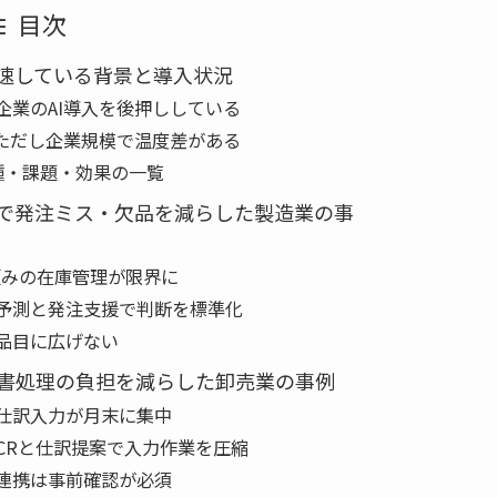
目次
加速している背景と導入状況
企業のAI導入を後押ししている
。ただし企業規模で温度差がある
種・課題・効果の一覧
ムで発注ミス・欠品を減らした製造業の事
験頼みの在庫管理が限界に
予測と発注支援で判断を標準化
品目に広げない
求書処理の負担を減らした卸売業の事例
仕訳入力が月末に集中
OCRと仕訳提案で入力作業を圧縮
連携は事前確認が必須