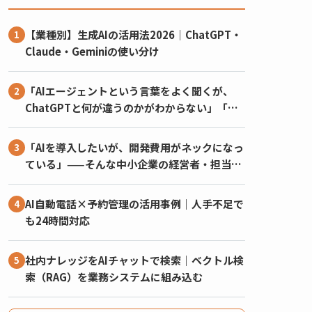
【業種別】生成AIの活用法2026｜ChatGPT・
Claude・Geminiの使い分け
「AIエージェントという言葉をよく聞くが、
ChatGPTと何が違うのかがわからない」「試
しに使ってみたが、結局チャットで質問するだ
けで終わっている」——2026年に入ってか
「AIを導入したいが、開発費用がネックになっ
ら、こうしたご相談が急増しています。
ている」——そんな中小企業の経営者・担当者
の方に向けて、2026年度にAI開発・AI導入へ
使える補助金を整理しました。
AI自動電話×予約管理の活用事例｜人手不足で
も24時間対応
社内ナレッジをAIチャットで検索｜ベクトル検
索（RAG）を業務システムに組み込む