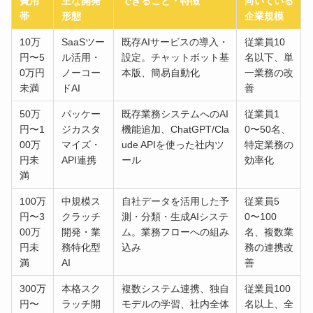
費用
主な開発
できること・特徴
向いている
帯
形態
企業規模
10万
SaaSツー
既存AIサービスの導入・
従業員10
円〜5
ル活用・
設定。チャットボット基
名以下、単
0万円
ノーコー
本版、簡易自動化
一業務の改
未満
ドAI
善
50万
パッケー
既存業務システムへのAI
従業員1
円〜1
ジカスタ
機能追加、ChatGPT/Cla
0〜50名、
00万
マイズ・
ude APIを使った社内ツ
特定業務の
円未
API連携
ール
効率化
満
100万
中規模ス
自社データを活用した予
従業員5
円〜3
クラッチ
測・分類・生成AIシステ
0〜100
00万
開発・業
ム。業務フローへの組み
名、複数業
円未
務特化型
込み
務の連携改
満
AI
善
300万
本格スク
複数システム連携、独自
従業員100
円〜
ラッチ開
モデルの学習、社内全体
名以上、全