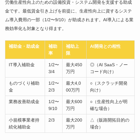
労働生産性向上のための設備投資・システム開発を支援する助成
金です。最低賃金引き上げを前提に、生産性向上に資するシステ
ム導入費用の一部（1/2〜9/10）が助成されます。AI導入による業
務効率化も対象となり得ます。
補助金・助成金
補助
補助上
AI開発との相性
率
限
IT導入補助金
1/2〜
最大450
◎（AI SaaS・ノー
3/4
万円
コード向け）
ものづくり補助
1/2〜
最大4,0
○（スクラッチ開発
金
2/3
00万円
向け）
業務改善助成金
1/2〜
最大600
○（生産性向上が明
9/10
万円
確な場合）
小規模事業者持
2/3
最大200
△（販路開拓目的の
続化補助金
万円
場合）