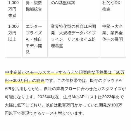
1,000
発・複数
のAI基盤構築
社的なDX
万円
機能統合
推進
未満
1,000
エンター
業界特化型の独自LLM開
中堅〜大企
万円
プライズ
発、大規模データパイプ
業、業界全
以上
AI・独自
ライン、リアルタイム処
体への展開
モデル開
理基盤
発
中小企業がスモールスタートするうえで現実的な予算帯は「50万
円〜300万円」の範囲
です。この価格帯では、既存のクラウドAI
APIを活用しながら、自社の業務フローに合わせたカスタマイズが
可能になります。2026年現在、生成AIのAPIコストは2023年比で
大幅に低下しており、以前は数百万円かかっていた開発が100万
円以下で実現できるケースも増えています。