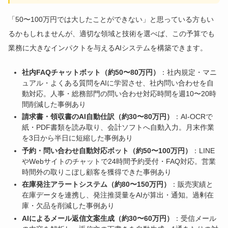
「50〜100万円では大したことができない」と思っている方もい
るかもしれませんが、適切な領域と技術を選べば、この予算でも
業務に大きなインパクトを与えるAIシステムを構築できます。
社内FAQチャットボット（約50〜80万円）
：社内規定・マニ
ュアル・よくある質問をAIに学習させ、社内問い合わせを自
動対応。人事・総務部門の問い合わせ対応時間を週10〜20時
間削減した事例あり
請求書・領収書のAI自動仕訳（約30〜80万円）
：AI-OCRで
紙・PDF書類を読み取り、会計ソフトへ自動入力。月末作業
を3日から半日に短縮した事例あり
予約・問い合わせ自動対応ボット（約50〜100万円）
：LINE
やWebサイトのチャットで24時間予約受付・FAQ対応。営業
時間外の取りこぼし顧客を獲得できた事例あり
在庫発注アラートシステム（約80〜150万円）
：販売実績と
在庫データを連携し、発注推奨量をAIが算出・通知。過剰在
庫・欠品を削減した事例あり
AIによるメール返信文案生成（約30〜60万円）
：受信メール