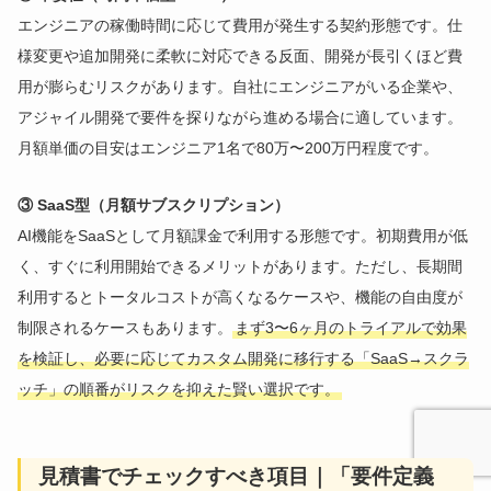
エンジニアの稼働時間に応じて費用が発生する契約形態です。仕
様変更や追加開発に柔軟に対応できる反面、開発が長引くほど費
用が膨らむリスクがあります。自社にエンジニアがいる企業や、
アジャイル開発で要件を探りながら進める場合に適しています。
月額単価の目安はエンジニア1名で80万〜200万円程度です。
③ SaaS型（月額サブスクリプション）
AI機能をSaaSとして月額課金で利用する形態です。初期費用が低
く、すぐに利用開始できるメリットがあります。ただし、長期間
利用するとトータルコストが高くなるケースや、機能の自由度が
制限されるケースもあります。
まず3〜6ヶ月のトライアルで効果
を検証し、必要に応じてカスタム開発に移行する「SaaS→スクラ
ッチ」の順番がリスクを抑えた賢い選択です。
見積書でチェックすべき項目｜「要件定義