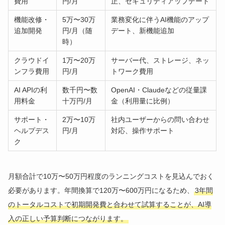
費用
円/月
正、セキュリティアップデート
機能改修・
5万〜30万
業務変化に伴うAI機能のアップ
追加開発
円/月（随
デート、新機能追加
時）
クラウドイ
1万〜20万
サーバー代、ストレージ、ネッ
ンフラ費用
円/月
トワーク費用
AI APIの利
数千円〜数
OpenAI・Claudeなどの従量課
用料金
十万円/月
金（利用量に比例）
サポート・
2万〜10万
社内ユーザーからの問い合わせ
ヘルプデス
円/月
対応、操作サポート
ク
月額合計で10万〜50万円程度のランニングコストを見込んでおく
必要があります。年間換算で120万〜600万円になるため、
3年間
のトータルコストで初期開発費と合わせて試算することが、AI導
入の正しい予算判断につながります。