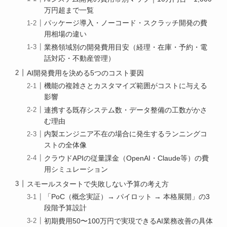
万円超まで一覧
パッケージ導入・ノーコード・スクラッチ開発の費
用相場の違い
業務領域別の開発費用目安（経理・在庫・予約・電
話対応・不動産管理）
AI開発費用を決める5つのコスト要因
機能の複雑さとカスタマイズ範囲がコストに与える
影響
連携する既存システム数・データ整備の工数がかさ
む理由
内製エンジニア不在の場合に発生するランニングコ
ストの全体像
クラウドAPIの従量課金（OpenAI・Claude等）の費
用シミュレーション
スモールスタートで失敗しない予算の考え方
「PoC（概念実証）→ パイロット → 本格展開」の3
段階予算設計
初期費用50〜100万円で実現できるAI業務改善の具体