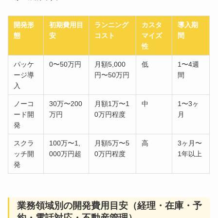
開発形
初期費用目
ランニング
カスタ
導入期
態
安
コスト
マイズ
間
性
パッケ
0〜50万円
月額5,000
低
1〜4週
ージ導
円〜50万円
間
入
ノーコ
30万〜200
月額1万〜1
中
1〜3ヶ
ード開
万円
0万円程度
月
発
スクラ
100万〜1,
月額5万〜5
高
3ヶ月〜
ッチ開
000万円超
0万円程度
1年以上
発
業務領域別の開発費用目安（経理・在庫・予
約・電話対応・不動産管理）