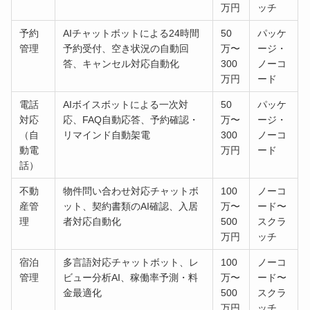
万円
ッチ
予約
AIチャットボットによる24時間
50
パッケ
管理
予約受付、空き状況の自動回
万〜
ージ・
答、キャンセル対応自動化
300
ノーコ
万円
ード
電話
AIボイスボットによる一次対
50
パッケ
対応
応、FAQ自動応答、予約確認・
万〜
ージ・
（自
リマインド自動架電
300
ノーコ
動電
万円
ード
話）
不動
物件問い合わせ対応チャットボ
100
ノーコ
産管
ット、契約書類のAI確認、入居
万〜
ード〜
理
者対応自動化
500
スクラ
万円
ッチ
宿泊
多言語対応チャットボット、レ
100
ノーコ
管理
ビュー分析AI、稼働率予測・料
万〜
ード〜
金最適化
500
スクラ
万円
ッチ