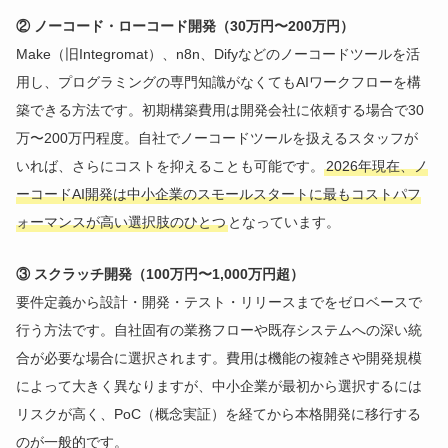
② ノーコード・ローコード開発（30万円〜200万円）
Make（旧Integromat）、n8n、Difyなどのノーコードツールを活
用し、プログラミングの専門知識がなくてもAIワークフローを構
築できる方法です。初期構築費用は開発会社に依頼する場合で30
万〜200万円程度。自社でノーコードツールを扱えるスタッフが
いれば、さらにコストを抑えることも可能です。
2026年現在、ノ
ーコードAI開発は中小企業のスモールスタートに最もコストパフ
ォーマンスが高い選択肢のひとつ
となっています。
③ スクラッチ開発（100万円〜1,000万円超）
要件定義から設計・開発・テスト・リリースまでをゼロベースで
行う方法です。自社固有の業務フローや既存システムへの深い統
合が必要な場合に選択されます。費用は機能の複雑さや開発規模
によって大きく異なりますが、中小企業が最初から選択するには
リスクが高く、PoC（概念実証）を経てから本格開発に移行する
のが一般的です。