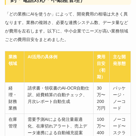
「どの業務にAIを使うか」によって、開発費用の相場は大きく異
なります。業務の複雑さ、必要な連携システム数、データ量など
が費用を左右します。以下に、中小企業でニーズが高い業務領域
ごとの費用目安をまとめました。
業務
AI活用の具体例
費用
主な開
領域
目安
発形態
（初
期）
経
請求書・領収書のAI-OCR自動仕
30
パッケ
理・
訳、経費精算の自動チェック、
万〜
ージ・
財務
月次レポート自動生成
200
ノーコ
業務
万円
ード
在庫
需要予測AIによる発注量最適
100
ノーコ
管理
化、在庫切れアラート、売上デ
万〜
ード〜
ータ連携による自動補充提案
400
スクラ