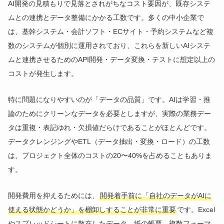
AI開発の見積もりで見落とされがちなコスト要因が、既存システ
ムとの連携とデータ整備にかかる工数です。多くの中小企業で
は、基幹システム・会計ソフト・ECサイト・予約システムなど複
数のシステムが個別に運用されており、これらを新しいAIシステ
ムと連携させるためのAPI開発・データ変換・テストに想定以上の
コストが発生します。
特に問題になりやすいのが「データの品質」です。AIは学習・推
論のためにクリーンなデータを必要としますが、実際の業務デー
タは重複・表記ゆれ・欠損値だらけであることがほとんどです。
データクレンジングやETL（データ抽出・変換・ロード）の工数
は、プロジェクト全体のコストの20〜40%を占めることもありま
す。
開発費用を抑えるためには、
開発着手前に「自社のデータがAIに
使える状態かどうか」を棚卸しすることが非常に重要
です。Excel
やスプレッドシートに散在したデータ、紙の帳票、複数フォーマ