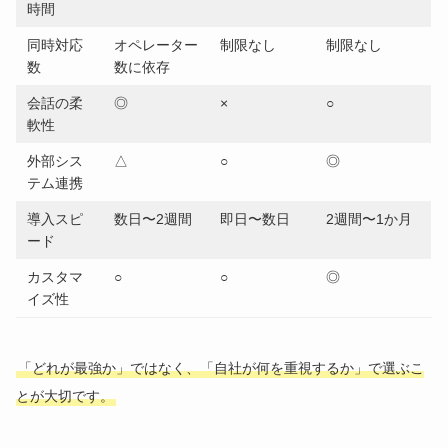
時間
同時対応
オペレーター
制限なし
制限なし
数
数に依存
会話の柔
◎
×
○
軟性
外部シス
△
○
◎
テム連携
導入スピ
数日〜2週間
即日〜数日
2週間〜1か月
ード
カスタマ
○
○
◎
イズ性
「どれが最強か」ではなく、「自社が何を重視するか」で選ぶこ
とが大切です。