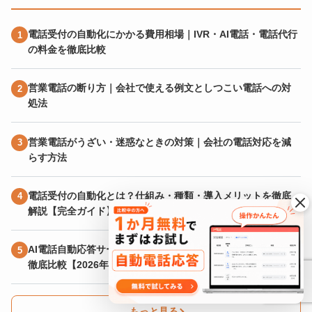
電話受付の自動化にかかる費用相場｜IVR・AI電話・電話代行
の料金を徹底比較
営業電話の断り方｜会社で使える例文としつこい電話への対
処法
営業電話がうざい・迷惑なときの対策｜会社の電話対応を減
らす方法
電話受付の自動化とは？仕組み・種類・導入メリットを徹底
解説【完全ガイド】
AI電話自動応答サービスおすすめ7選｜機能・費用・選び方を
徹底比較【2026年最新】
もっと見る