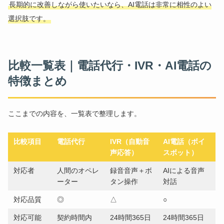
長期的に改善しながら使いたいなら、AI電話は非常に相性のよい
選択肢です。
比較一覧表｜電話代行・IVR・AI電話の
特徴まとめ
ここまでの内容を、一覧表で整理します。
比較項目
電話代行
IVR（自動音
AI電話（ボイ
声応答）
スボット）
対応者
人間のオペレ
録音音声＋ボ
AIによる音声
ーター
タン操作
対話
対応品質
◎
△
○
対応可能
契約時間内
24時間365日
24時間365日