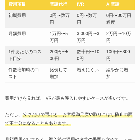
費用項目
電話代行
IVR
AI電話
初期費用
0円〜数万
0円〜数万
0円〜30万円
円
円
程度
月額費用
1万円〜5
3,000円〜3
2万円〜10万
万円
万円
円
1件あたりのコス
200円〜5
数十円〜10
100円〜300
ト目安
00円
0円
円
件数増加時のコ
比例して
増えにくい
緩やかに増
スト
増加
加
費用だけを見れば、IVRが最も導入しやすいケースが多いです。
ただし、
安さだけで選ぶと、お客様満足度や取りこぼし防止の面
で不十分になることもあります。
月額費用だけでなく、導入後の運用や改善の手間も含めて、トー