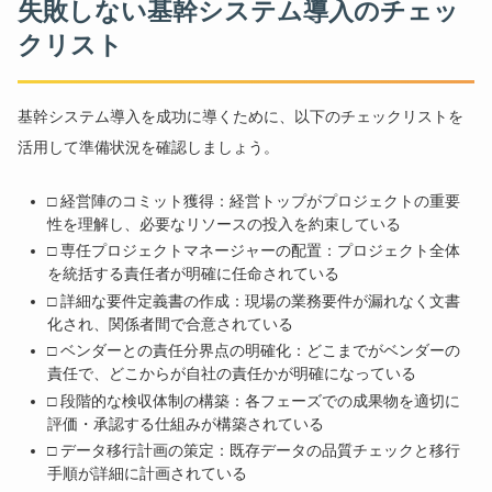
失敗しない基幹システム導入のチェッ
クリスト
基幹システム導入を成功に導くために、以下のチェックリストを
活用して準備状況を確認しましょう。
□ 経営陣のコミット獲得：経営トップがプロジェクトの重要
性を理解し、必要なリソースの投入を約束している
□ 専任プロジェクトマネージャーの配置：プロジェクト全体
を統括する責任者が明確に任命されている
□ 詳細な要件定義書の作成：現場の業務要件が漏れなく文書
化され、関係者間で合意されている
□ ベンダーとの責任分界点の明確化：どこまでがベンダーの
責任で、どこからが自社の責任かが明確になっている
□ 段階的な検収体制の構築：各フェーズでの成果物を適切に
評価・承認する仕組みが構築されている
□ データ移行計画の策定：既存データの品質チェックと移行
手順が詳細に計画されている