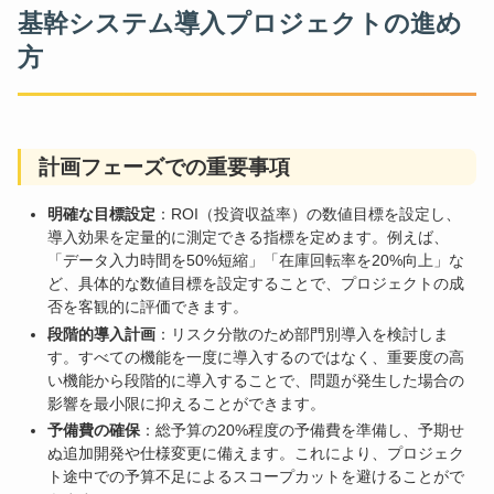
基幹システム導入プロジェクトの進め
方
計画フェーズでの重要事項
明確な目標設定
：ROI（投資収益率）の数値目標を設定し、
導入効果を定量的に測定できる指標を定めます。例えば、
「データ入力時間を50%短縮」「在庫回転率を20%向上」な
ど、具体的な数値目標を設定することで、プロジェクトの成
否を客観的に評価できます。
段階的導入計画
：リスク分散のため部門別導入を検討しま
す。すべての機能を一度に導入するのではなく、重要度の高
い機能から段階的に導入することで、問題が発生した場合の
影響を最小限に抑えることができます。
予備費の確保
：総予算の20%程度の予備費を準備し、予期せ
ぬ追加開発や仕様変更に備えます。これにより、プロジェク
ト途中での予算不足によるスコープカットを避けることがで