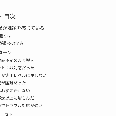
目次
企業が課題を感じている
題とは
が最多の悩み
ターン
検証不足のまま導入
ットに非対応だった
度が実用レベルに達しない
携が困難だった
合わず定着しない
想定以上に膨らんだ
分でトラブル対応が遅い
リスト