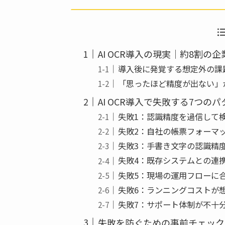
e
er
b
o
AI OCR導入の現実｜約8割の
o
導入後に発覚する想定外の課
k
「思ったほど精度が出ない」
AI OCR導入で失敗する7つのパ
失敗1：認識精度を過信して
失敗2：自社の帳票フォーマ
失敗3：手書き文字の認識精
失敗4：既存システムとの連
失敗5：現場の運用フローに
失敗6：ランニングコストが
失敗7：サポート体制が不十
失敗を防ぐための事前チェック