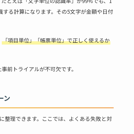
たとえば「文字単位の認識率」が99%でも、1
認識する計算になります。その5文字が金額や日付
。
、
「項目単位」「帳票単位」で正しく使えるか
た事前トライアルが不可欠です。
ーン
ーンに整理できます。ここでは、よくある失敗と対