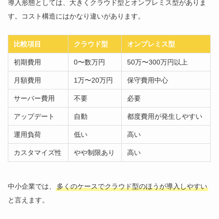
導入形態としては、大きくクラウド型とオンプレミス型がありま
す。コスト構造にはかなり違いがあります。
比較項目
クラウド型
オンプレミス型
初期費用
0〜数万円
50万〜300万円以上
月額費用
1万〜20万円
保守費用中心
サーバー費用
不要
必要
アップデート
自動
都度費用が発生しやすい
運用負荷
低い
高い
カスタマイズ性
やや制限あり
高い
中小企業では、
多くのケースでクラウド型のほうが導入しやすい
と言えます。