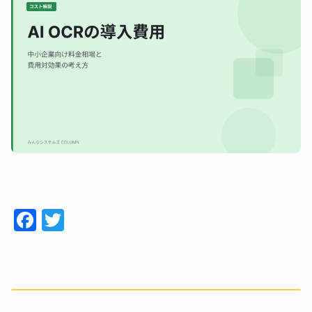
Face
Twitt
book
er