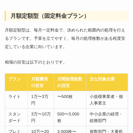
月額定額型（固定料金プラン）
月額定額型は、毎月一定料金で、決められた範囲内の処理を行え
るプランです。予算を立てやすく、毎月の処理枚数がある程度安
定している企業に向いています。
相場の目安は以下のとおりです。
プラン
月額費用
月間処理枚数
主な対象企業
の目安
の目安
ライト
1万〜3万
〜500枚
小規模事業者・個
円
人事業主
スタン
3万〜10万
500〜3,000
中小企業の経理・
ダード
円
枚
総務部門
プレミ
10万〜20
3,000枚〜
複数部門・大量処