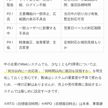
緊急
能、ログイン不能
間、復旧目標時間
P2 /
主要機能の一部停止、広
当日中の切り分け有無、
高
範囲の表示不具合
暫定対応可否
P3 /
一部ユーザーに影響する
営業日ベースの対応期限
中
不具合
P4 /
軽微修正、改善要望、文
定例対応か個別見積もり
低
言変更
か
中小企業のWebシステムでも、少なくともP1障害については、
「何分以内に一次応答」「何時間以内に復旧を目指すか」
を明文
化しておくと安心です。数値はシステムの重要度や予算で変わる
ため、一律の正解はありませんが、売上や受付業務に直結するシ
ステムでは厳しめに設定すべきです。
※RTO（目標復旧時間）やRPO（目標復旧時点）は本来、事業継