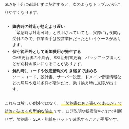
SLAを十分に確認せずに契約すると、次のようなトラブルが起こ
りやすくなります。
障害時の対応が想定より遅い
「緊急時は対応可能」と説明されていても、実際には夜間は
受付のみで、作業着手は翌営業日だったというケースがあり
ます。
保守範囲外として追加費用が発生する
CMS更新後の不具合、SSL証明書更新、バックアップ復元な
どが別料金扱いになることがあります。
解約時にコードや設定情報の引き継ぎで揉める
ソースコード、設計書、サーバー設定、ドメイン管理情報な
どの帰属や返却条件が曖昧だと、乗り換え時に支障が出ま
す。
これらは珍しい例外ではなく、
「契約書に何が書いてあるか」で
結論が決まる典型的な論点
です。口頭説明や提案資料だけで判断
せず、契約書・SLA・別紙をセットで確認することが重要です。