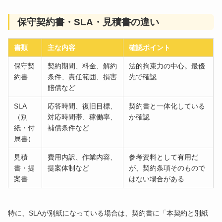
保守契約書・SLA・見積書の違い
書類
主な内容
確認ポイント
保守契
契約期間、料金、解約
法的拘束力の中心。最優
約書
条件、責任範囲、損害
先で確認
賠償など
SLA
応答時間、復旧目標、
契約書と一体化している
（別
対応時間帯、稼働率、
か確認
紙・付
補償条件など
属書）
見積
費用内訳、作業内容、
参考資料として有用だ
書・提
提案体制など
が、契約条項そのもので
案書
はない場合がある
特に、SLAが別紙になっている場合は、契約書に「本契約と別紙