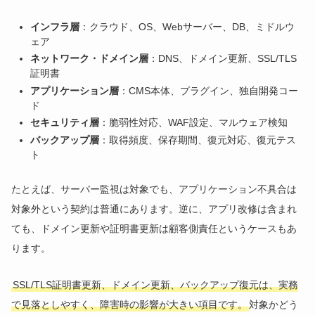
インフラ層
：クラウド、OS、Webサーバー、DB、ミドルウ
ェア
ネットワーク・ドメイン層
：DNS、ドメイン更新、SSL/TLS
証明書
アプリケーション層
：CMS本体、プラグイン、独自開発コー
ド
セキュリティ層
：脆弱性対応、WAF設定、マルウェア検知
バックアップ層
：取得頻度、保存期間、復元対応、復元テス
ト
たとえば、サーバー監視は対象でも、アプリケーション不具合は
対象外という契約は普通にあります。逆に、アプリ改修は含まれ
ても、ドメイン更新や証明書更新は顧客側責任というケースもあ
ります。
SSL/TLS証明書更新、ドメイン更新、バックアップ復元は、実務
で見落としやすく、障害時の影響が大きい項目です。
対象かどう