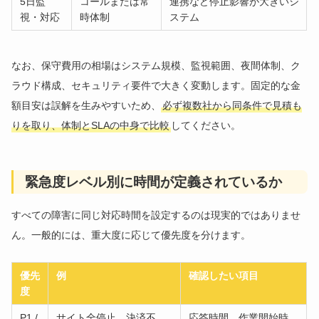
5日監
コールまたは常
連携など停止影響が大きいシ
視・対応
時体制
ステム
なお、保守費用の相場はシステム規模、監視範囲、夜間体制、ク
ラウド構成、セキュリティ要件で大きく変動します。固定的な金
額目安は誤解を生みやすいため、
必ず複数社から同条件で見積も
りを取り、体制とSLAの中身で比較
してください。
緊急度レベル別に時間が定義されているか
すべての障害に同じ対応時間を設定するのは現実的ではありませ
ん。一般的には、重大度に応じて優先度を分けます。
優先
例
確認したい項目
度
P1 /
サイト全停止、決済不
応答時間、作業開始時