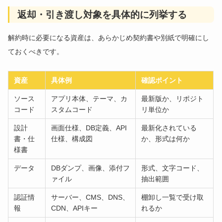
返却・引き渡し対象を具体的に列挙する
解約時に必要になる資産は、あらかじめ契約書や別紙で明確にし
ておくべきです。
資産
具体例
確認ポイント
ソース
アプリ本体、テーマ、カ
最新版か、リポジト
コード
スタムコード
リ単位か
設計
画面仕様、DB定義、API
最新化されている
書・仕
仕様、構成図
か、形式は何か
様書
データ
DBダンプ、画像、添付フ
形式、文字コード、
ァイル
抽出範囲
認証情
サーバー、CMS、DNS、
棚卸し一覧で受け取
報
CDN、APIキー
れるか