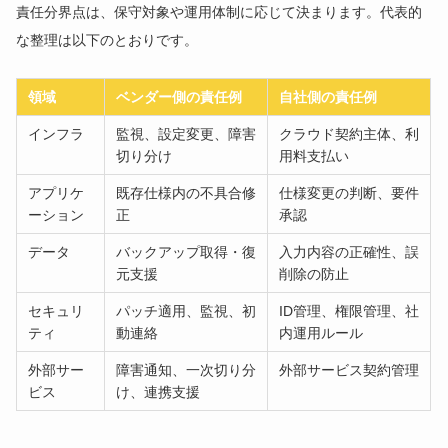
責任分界点は、保守対象や運用体制に応じて決まります。代表的
な整理は以下のとおりです。
領域
ベンダー側の責任例
自社側の責任例
インフラ
監視、設定変更、障害
クラウド契約主体、利
切り分け
用料支払い
アプリケ
既存仕様内の不具合修
仕様変更の判断、要件
ーション
正
承認
データ
バックアップ取得・復
入力内容の正確性、誤
元支援
削除の防止
セキュリ
パッチ適用、監視、初
ID管理、権限管理、社
ティ
動連絡
内運用ルール
外部サー
障害通知、一次切り分
外部サービス契約管理
ビス
け、連携支援