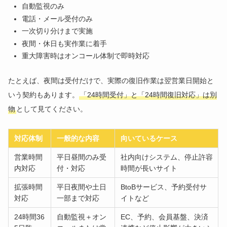
自動監視のみ
電話・メール受付のみ
一次切り分けまで実施
夜間・休日も実作業に着手
重大障害時はオンコール体制で即時対応
たとえば、夜間は受付だけで、実際の復旧作業は翌営業日開始と
いう契約もあります。
「24時間受付」と「24時間復旧対応」は別
物
として見てください。
対応体制
一般的な内容
向いているケース
営業時間
平日昼間のみ受
社内向けシステム、停止許容
内対応
付・対応
時間が長いサイト
拡張時間
平日夜間や土日
BtoBサービス、予約受付サ
対応
一部まで対応
イトなど
24時間36
自動監視＋オン
EC、予約、会員基盤、決済