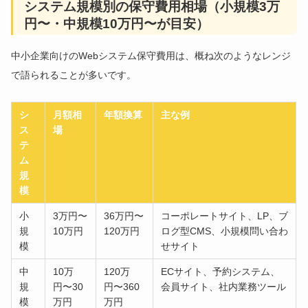
システム規模別の保守費用相場（小規模3万
円〜・中規模10万円〜が目安）
中小企業向けのWebシステム保守費用は、概ね次のようなレンジ
で語られることが多いです。
シ
月額相
年額換算
主な例
ス
場
テ
ム
規
模
小
3万円〜
36万円〜
コーポレートサイト、LP、ブ
規
10万円
120万円
ログ型CMS、小規模問い合わ
模
せサイト
中
10万
120万
ECサイト、予約システム、
規
円〜30
円〜360
会員サイト、社内業務ツール
模
万円
万円