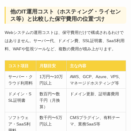
他のIT運用コスト（ホスティング・ライセン
ス等）と比較した保守費用の位置づけ
Webシステムの運用コストは、保守費用だけで構成されるわけで
はありません。サーバー代、ドメイン費、SSL証明書、SaaS利用
料、WAFや監視ツールなど、複数の費用が積み上がります。
コスト項目
月額目安
主な内容
サーバー・ク
1万円〜10万
AWS、GCP、Azure、VPS、
ラウド利用料
円以上
マネージドホスティング等
ドメイン・S
数百円〜数
ドメイン更新、証明書費用
SL証明書
千円（月換
算）
ソフトウェ
数千円〜5万
CMSプラグイン、有料テー
ア・SaaS利
円以上
マ、業務SaaS等
用料