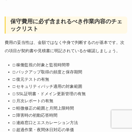
保守費用に必ず含まれるべき作業内容のチェ
ックリスト
費用の妥当性は、金額ではなく中身で判断するのが基本です。次
の項目が契約書や見積書に明記されているか確認しましょう。
□ 稼働監視の対象と監視時間帯
□ バックアップ取得の頻度と保存期間
□ 復元テストの有無
□ セキュリティパッチ適用の対象範囲
□ SSL証明書・ドメイン更新管理の有無
□ 月次レポートの有無
□ 軽微修正の範囲と月間上限時間
□ 障害時の初動応答時間
□ 連絡窓口とエスカレーション方法
□ 超過作業・夜間休日対応の単価