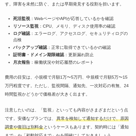
す。障害を未然に防ぐ、または早期発見する役割を担います。
死活監視
：WebページやAPIが応答しているかを確認
リソース監視
：CPU、メモリ、ディスク使用率の確認
ログ確認
：エラーログ、アクセスログ、セキュリティログの
点検
バックアップ確認
：正常に取得できているかの確認
証明書・ドメイン期限確認
：更新漏れ防止
月次報告
：稼働状況や対応履歴のレポート
費用の目安は、小規模で月額1万〜5万円、中規模で月額5万〜15
万円程度です。ただし、監視間隔、通知先、一次対応の有無、24
時間監視かどうかで価格差が大きく出ます。
注意したいのは、「監視」といっても内容がさまざまだという点
です。安価なプランでは、
異常を検知して通知するだけで、原因
調査や復旧は別料金
というケースもあります。契約時には「通知
まで」か「初動対応まで」かを明確にしておきましょう。