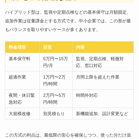
ハイブリッド型は、監視や定期点検などの基本保守は月額固定、
追加作業は従量課金とする方式です。中小企業では、この形が最
もバランスを取りやすいケースが多くあります。
料金項目
目安
内容
基本保守料
5万円〜15万
監視、定期点検、軽微対
円/月
応、窓口対応
超過作業
1万円〜2万
月間上限を超えた作業
円/時間
夜間・休日緊
2万円〜5万
時間外対応
急対応
円/時間
大規模改修
別見積もり
新機能追加、設計変更など
この方式の利点は、最低限の安心を確保しつつ、使った分だけ追