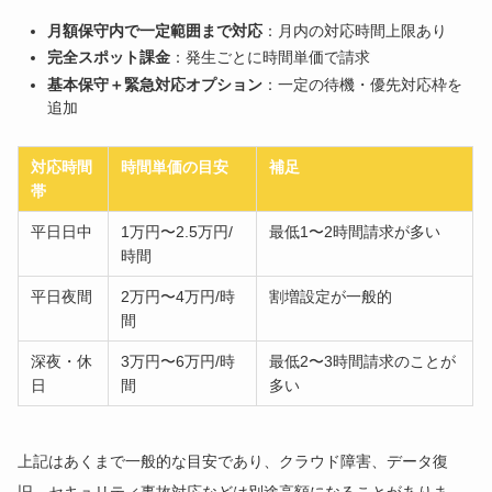
月額保守内で一定範囲まで対応
：月内の対応時間上限あり
完全スポット課金
：発生ごとに時間単価で請求
基本保守＋緊急対応オプション
：一定の待機・優先対応枠を
追加
対応時間
時間単価の目安
補足
帯
平日日中
1万円〜2.5万円/
最低1〜2時間請求が多い
時間
平日夜間
2万円〜4万円/時
割増設定が一般的
間
深夜・休
3万円〜6万円/時
最低2〜3時間請求のことが
日
間
多い
上記はあくまで一般的な目安であり、クラウド障害、データ復
旧、セキュリティ事故対応などは別途高額になることがありま