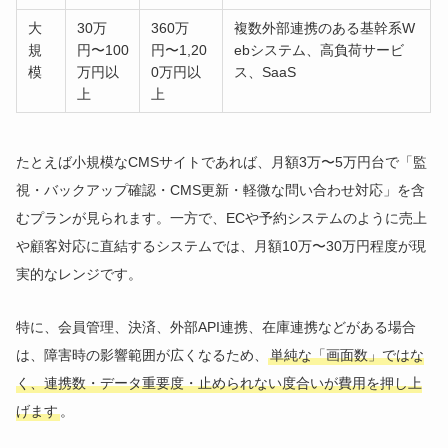
大
30万
360万
複数外部連携のある基幹系W
規
円〜100
円〜1,20
ebシステム、高負荷サービ
模
万円以
0万円以
ス、SaaS
上
上
たとえば小規模なCMSサイトであれば、月額3万〜5万円台で「監
視・バックアップ確認・CMS更新・軽微な問い合わせ対応」を含
むプランが見られます。一方で、ECや予約システムのように売上
や顧客対応に直結するシステムでは、月額10万〜30万円程度が現
実的なレンジです。
特に、会員管理、決済、外部API連携、在庫連携などがある場合
は、障害時の影響範囲が広くなるため、
単純な「画面数」ではな
く、連携数・データ重要度・止められない度合いが費用を押し上
げます
。