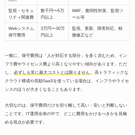
監視・セキュ
数千円〜5万
WAF、脆弱性対策、監視ツ
リティ関連費
円以上
ール等
Webシステム
3万円〜30万
監視、更新、障害対応、軽
保守費用
円以上
微修正など
一般に、保守費用は「人が対応する部分」を多く含むため、イン
フラ費やライセンス費より高くなりやすい傾向があります。ただ
し、
必ずしも常に最大コストとは限りません
。高トラフィックな
クラウド構成や高額SaaSを使っている場合は、インフラやライセ
ンスのほうが大きくなることもあります。
大切なのは、保守費用だけを切り離して高い・安いと判断しない
ことです。IT運用全体の中で、どこに費用をかけるべきかを見極
める視点が必要です。