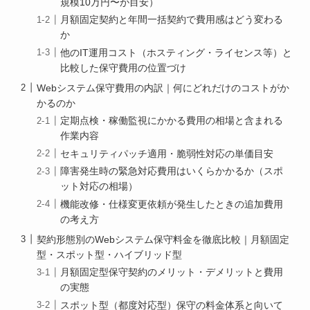
規模10万円〜が目安）
月額固定契約と年間一括契約で費用感はどう変わる
か
他のIT運用コスト（ホスティング・ライセンス等）と
比較した保守費用の位置づけ
Webシステム保守費用の内訳｜何にどれだけのコストがか
かるのか
定期点検・稼働監視にかかる費用の相場と含まれる
作業内容
セキュリティパッチ適用・脆弱性対応の単価目安
障害発生時の緊急対応費用はいくらかかるか（スポ
ット対応の相場）
機能改修・仕様変更依頼が発生したときの追加費用
の考え方
契約形態別のWebシステム保守料金を徹底比較｜月額固定
型・スポット型・ハイブリッド型
月額固定型保守契約のメリット・デメリットと費用
の実態
スポット型（都度対応型）保守の料金体系と向いて