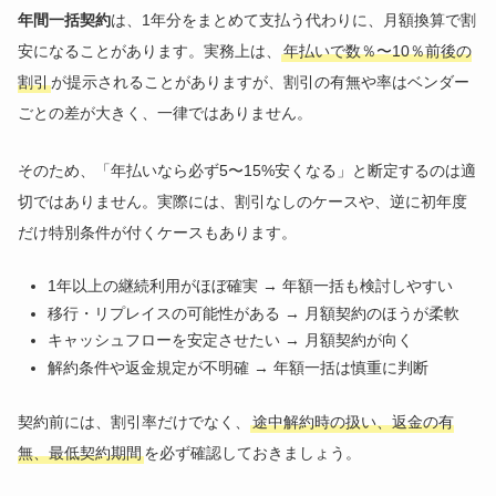
年間一括契約
は、1年分をまとめて支払う代わりに、月額換算で割
安になることがあります。実務上は、
年払いで数％〜10％前後の
割引
が提示されることがありますが、割引の有無や率はベンダー
ごとの差が大きく、一律ではありません。
そのため、「年払いなら必ず5〜15%安くなる」と断定するのは適
切ではありません。実際には、割引なしのケースや、逆に初年度
だけ特別条件が付くケースもあります。
1年以上の継続利用がほぼ確実 → 年額一括も検討しやすい
移行・リプレイスの可能性がある → 月額契約のほうが柔軟
キャッシュフローを安定させたい → 月額契約が向く
解約条件や返金規定が不明確 → 年額一括は慎重に判断
契約前には、割引率だけでなく、
途中解約時の扱い、返金の有
無、最低契約期間
を必ず確認しておきましょう。