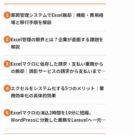
車両管理システムでExcel脱却｜機能・費用相
場と移行手順を解説
Excel管理の限界とは？企業が直面する課題を
解説
Excelマクロに依存した請求・支払い業務から
の脱却｜読影サービスの請求から支払いまでを
一元化したシステム
エクセルをシステム化する5つのメリット｜業
務効率化の具体的効果
Excelマクロの消込2時間を10分に短縮。
WordPressに分散した業務をLaravelへ一元化
した事例