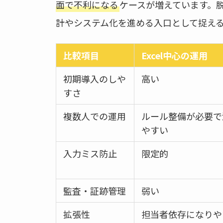
面で不利になる
ケースが増えています。
計やシステム化を進める入口として捉え
比較項目
Excel中心の運用
初期導入のしや
高い
すさ
複数人での運用
ルール整備が必要で
やすい
入力ミス防止
限定的
監査・証跡管理
弱い
拡張性
担当者依存になりや