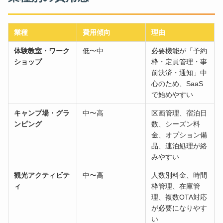
業種
費用傾向
理由
体験教室・ワーク
低〜中
必要機能が「予約
ショップ
枠・定員管理・事
前決済・通知」中
心のため、SaaS
で始めやすい
キャンプ場・グラ
中〜高
区画管理、宿泊日
ンピング
数、シーズン料
金、オプション備
品、連泊処理が絡
みやすい
観光アクティビテ
中〜高
人数別料金、時間
ィ
枠管理、在庫管
理、複数OTA対応
が必要になりやす
い