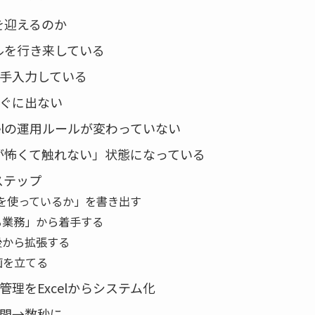
を迎えるのか
イルを行き来している
手入力している
ぐに出ない
elの運用ルールが変わっていない
のが怖くて触れない」状態になっている
ステップ
elを使っているか」を書き出す
る業務」から着手する
後から拡張する
画を立てる
理をExcelからシステム化
間→数秒に