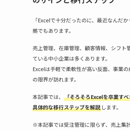
b
o
「Excelで十分だったのに、最近なんだ
o
拠でもあります。
k
売上管理、在庫管理、顧客情報、シフト管理
ている中小企業は多くあります。
Excelは手軽で柔軟性が高い反面、事
の限界が訪れます。
本記事では、
「そろそろExcelを卒業
具体的な移行ステップを解説
します。
※本記事では受注管理に限らず、売上集