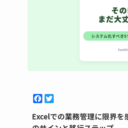
F
T
a
w
c
itt
Excelでの業務管理に限界
e
er
のサインと移行ステップ