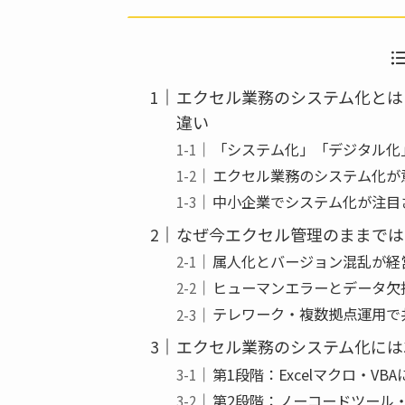
e
er
b
o
エクセル業務のシステム化とは
o
違い
k
「システム化」「デジタル化
エクセル業務のシステム化が
中小企業でシステム化が注目
なぜ今エクセル管理のままでは
属人化とバージョン混乱が経
ヒューマンエラーとデータ欠
テレワーク・複数拠点運用で
エクセル業務のシステム化には
第1段階：Excelマクロ・VB
第2段階：ノーコードツール・