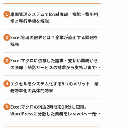
車両管理システムでExcel脱却｜機能・費用相
場と移行手順を解説
Excel管理の限界とは？企業が直面する課題を
解説
Excelマクロに依存した請求・支払い業務から
の脱却｜読影サービスの請求から支払いまでを
一元化したシステム
エクセルをシステム化する5つのメリット｜業
務効率化の具体的効果
Excelマクロの消込2時間を10分に短縮。
WordPressに分散した業務をLaravelへ一元化
した事例