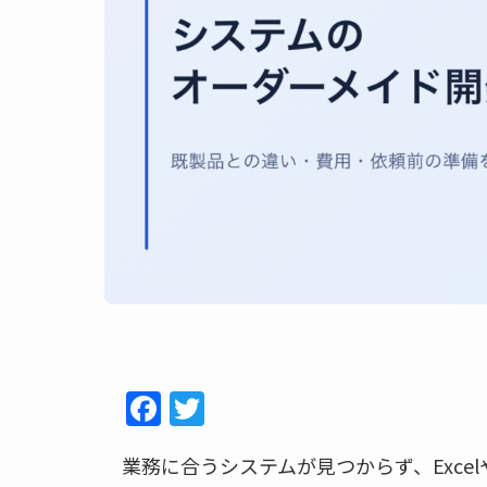
F
T
a
w
業務に合うシステムが見つからず、Exce
c
itt