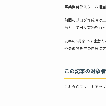
a
w
事業開発部スクール担当の
c
itt
e
er
前回のブログ作成時はエ
b
当として日々業務を行っ
o
o
去年の3月までは社会人
k
や失敗談を昔の自分にア
この記事の対象者
これからスタートアップ