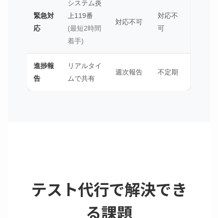
システム炎
緊急対
上119番
対応不
対応不可
応
(最短2時間
可
着手)
進捗報
リアルタイ
週次報告
不定期
告
ムで共有
テスト代行で解決でき
る課題