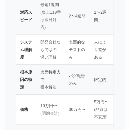
最短1週間
対応ス
(炎上119番
1〜2週
2〜4週間
ピード
は即日対
間
応)
システ
開発会社な
表面的な
人によ
ム理解
らではの
テストの
り差が
度
深い理解
み
ある
根本原
火元特定力
バグ報告
因の特
で
限定的
のみ
定
根本解決
5万円〜
10万円〜
価格
30万円〜
(品質は
(明朗会計)
不安定)