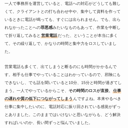
一人で事務所を運営していると、電話への対応がどうしても難し
くて。クライアントとの打ち合わせ中や、集中して資料を作って
いるときに電話が鳴っても、すぐには出られません。でも、出ら
れなかったことへの
罪悪感
みたいなものもあって、作業を中断し
て折り返してみると
営業電話
だった、ということが本当に多く
て。その繰り返しで、かなりの時間と集中力をロスしていまし
た。
営業電話も多くて、出てしまうと断るのにも時間がかかるんで
す。相手も仕事でやっていることはわかっているので、邪険にも
できないし、でも話を聞いていると10分、15分と時間が過ぎてし
まう。一人でやっているからこそ、
その時間のロスが直接、
仕事
の遅れや質の低下につながってしまう
んですよね。本来やるべき
仕事に集中したいのに、電話対応に振り回されている感覚がずっ
とありました。このままではいけないと思いながらも、どう解決
すればいいのか、長い間ずっと悩んでいました。