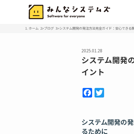
ホーム
ブログ
システム開発の発注方法完全ガイド：安心できる
2025.01.28
システム開発
イント
F
T
a
w
c
itt
e
er
システム開発の発
b
るために