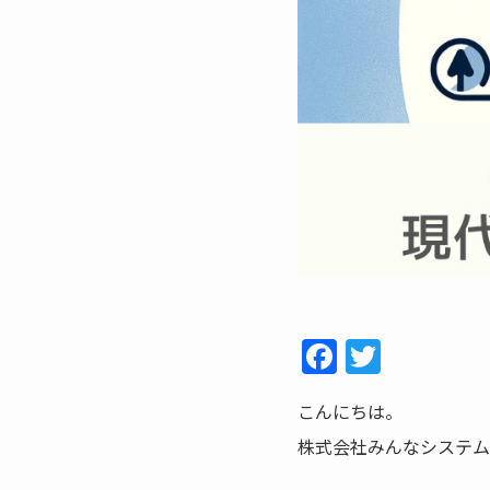
F
T
a
w
こんにちは。
c
itt
株式会社みんなシステム
e
er