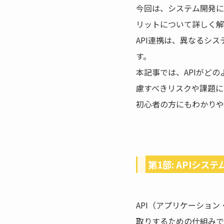
b
今回は、システム開発に
o
リットについて詳しく解
o
API連携は、異なるシ
k
す。
本記事では、APIがど
慮すべきリスクや課題に
初心者の方にもわかりや
第1部: APIシス
API（アプリケーショ
取りするための仕組みで